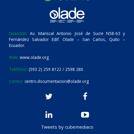
Dirección:
Av. Mariscal Antonio José de Sucre N58-63 y
Fernández Salvador Edif. Olade – San Carlos, Quito –
Ecuador.
Web:
www.olade.org
Teléfono:
(593 2) 259 8122 / 2598 280
Correo:
centro.documentacion@olade.org
Tweets by cubemediaco