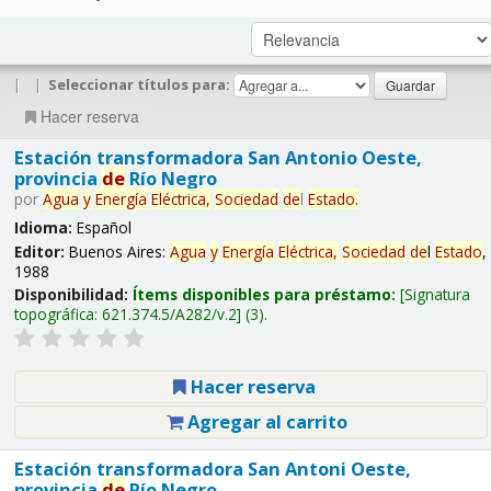
|
|
Seleccionar títulos para:
Hacer reserva
Estación transformadora San Antonio Oeste,
provincia
de
Río Negro
por
Agua
y
Energía
Eléctrica,
Sociedad
de
l
Estado
.
Idioma:
Español
Editor:
Buenos Aires:
Agua
y
Energía
Eléctrica,
Sociedad
de
l
Estado
,
1988
Disponibilidad:
Ítems disponibles para préstamo:
Signatura
topográfica:
621.374.5/A282/v.2
(3).
Hacer reserva
Agregar al carrito
Estación transformadora San Antoni Oeste,
provincia
de
Río Negro