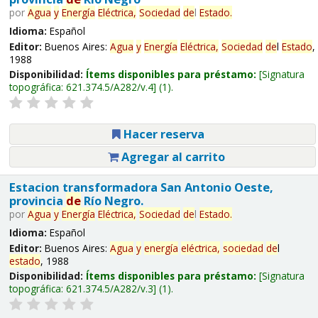
por
Agua
y
Energía
Eléctrica,
Sociedad
de
l
Estado
.
Idioma:
Español
Editor:
Buenos Aires:
Agua
y
Energía
Eléctrica,
Sociedad
de
l
Estado
,
1988
Disponibilidad:
Ítems disponibles para préstamo:
Signatura
topográfica:
621.374.5/A282/v.4
(1).
Hacer reserva
Agregar al carrito
Estacion transformadora San Antonio Oeste,
provincia
de
Río Negro.
por
Agua
y
Energía
Eléctrica,
Sociedad
de
l
Estado
.
Idioma:
Español
Editor:
Buenos Aires:
Agua
y
energía
eléctrica,
sociedad
de
l
estado
, 1988
Disponibilidad:
Ítems disponibles para préstamo:
Signatura
topográfica:
621.374.5/A282/v.3
(1).