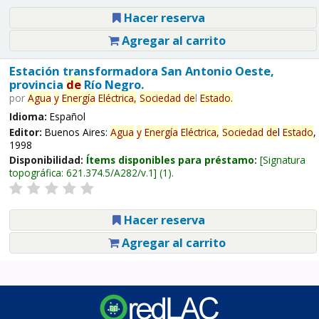
Hacer reserva
Agregar al carrito
Estación transformadora San Antonio Oeste,
provincia
de
Río Negro.
por
Agua
y
Energía
Eléctrica,
Sociedad
de
l
Estado
.
Idioma:
Español
Editor:
Buenos Aires:
Agua
y
Energía
Eléctrica,
Sociedad
de
l
Estado
,
1998
Disponibilidad:
Ítems disponibles para préstamo:
Signatura
topográfica:
621.374.5/A282/v.1
(1).
Hacer reserva
Agregar al carrito