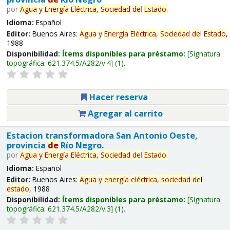
por
Agua
y
Energía
Eléctrica,
Sociedad
de
l
Estado
.
Idioma:
Español
Editor:
Buenos Aires:
Agua
y
Energía
Eléctrica,
Sociedad
de
l
Estado
,
1988
Disponibilidad:
Ítems disponibles para préstamo:
Signatura
topográfica:
621.374.5/A282/v.4
(1).
Hacer reserva
Agregar al carrito
Estacion transformadora San Antonio Oeste,
provincia
de
Río Negro.
por
Agua
y
Energía
Eléctrica,
Sociedad
de
l
Estado
.
Idioma:
Español
Editor:
Buenos Aires:
Agua
y
energía
eléctrica,
sociedad
de
l
estado
, 1988
Disponibilidad:
Ítems disponibles para préstamo:
Signatura
topográfica:
621.374.5/A282/v.3
(1).