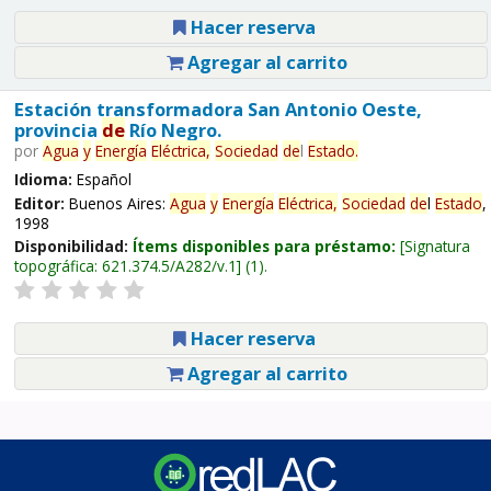
Hacer reserva
Agregar al carrito
Estación transformadora San Antonio Oeste,
provincia
de
Río Negro.
por
Agua
y
Energía
Eléctrica,
Sociedad
de
l
Estado
.
Idioma:
Español
Editor:
Buenos Aires:
Agua
y
Energía
Eléctrica,
Sociedad
de
l
Estado
,
1998
Disponibilidad:
Ítems disponibles para préstamo:
Signatura
topográfica:
621.374.5/A282/v.1
(1).
Hacer reserva
Agregar al carrito