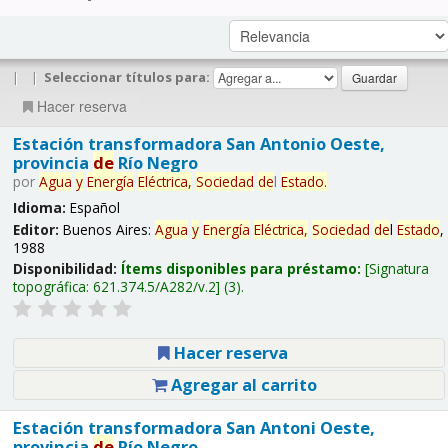
|
|
Seleccionar títulos para:
Hacer reserva
Estación transformadora San Antonio Oeste,
provincia
de
Río Negro
por
Agua
y
Energía
Eléctrica,
Sociedad
de
l
Estado
.
Idioma:
Español
Editor:
Buenos Aires:
Agua
y
Energía
Eléctrica,
Sociedad
de
l
Estado
,
1988
Disponibilidad:
Ítems disponibles para préstamo:
Signatura
topográfica:
621.374.5/A282/v.2
(3).
Hacer reserva
Agregar al carrito
Estación transformadora San Antoni Oeste,
provincia
de
Río Negro