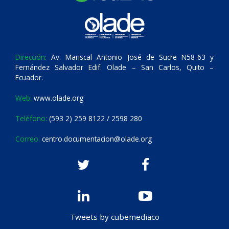
Dirección:
Av. Mariscal Antonio José de Sucre N58-63 y
Fernández Salvador Edif. Olade – San Carlos, Quito –
Ecuador.
Web:
www.olade.org
Teléfono:
(593 2) 259 8122 / 2598 280
Correo:
centro.documentacion@olade.org
Tweets by cubemediaco