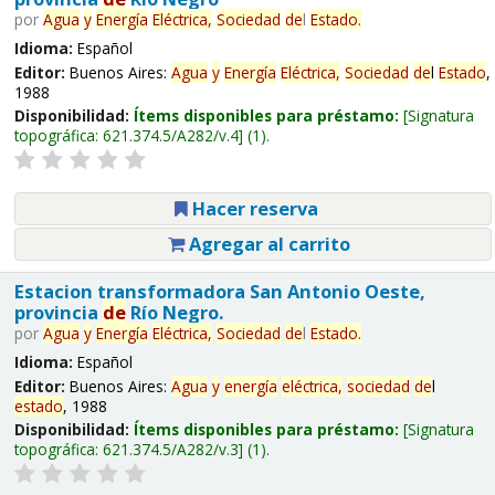
por
Agua
y
Energía
Eléctrica,
Sociedad
de
l
Estado
.
Idioma:
Español
Editor:
Buenos Aires:
Agua
y
Energía
Eléctrica,
Sociedad
de
l
Estado
,
1988
Disponibilidad:
Ítems disponibles para préstamo:
Signatura
topográfica:
621.374.5/A282/v.4
(1).
Hacer reserva
Agregar al carrito
Estacion transformadora San Antonio Oeste,
provincia
de
Río Negro.
por
Agua
y
Energía
Eléctrica,
Sociedad
de
l
Estado
.
Idioma:
Español
Editor:
Buenos Aires:
Agua
y
energía
eléctrica,
sociedad
de
l
estado
, 1988
Disponibilidad:
Ítems disponibles para préstamo:
Signatura
topográfica:
621.374.5/A282/v.3
(1).