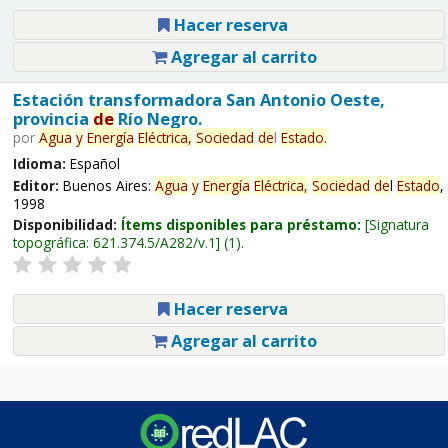
Hacer reserva
Agregar al carrito
Estación transformadora San Antonio Oeste,
provincia
de
Río Negro.
por
Agua
y
Energía
Eléctrica,
Sociedad
de
l
Estado
.
Idioma:
Español
Editor:
Buenos Aires:
Agua
y
Energía
Eléctrica,
Sociedad
de
l
Estado
,
1998
Disponibilidad:
Ítems disponibles para préstamo:
Signatura
topográfica:
621.374.5/A282/v.1
(1).
Hacer reserva
Agregar al carrito