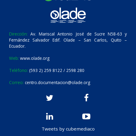
Dirección:
Av. Mariscal Antonio José de Sucre N58-63 y
Fernández Salvador Edif. Olade – San Carlos, Quito –
Ecuador.
Web:
www.olade.org
Teléfono:
(593 2) 259 8122 / 2598 280
Correo:
centro.documentacion@olade.org
Tweets by cubemediaco