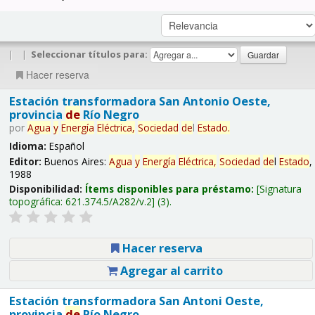
|
|
Seleccionar títulos para:
Hacer reserva
Estación transformadora San Antonio Oeste,
provincia
de
Río Negro
por
Agua
y
Energía
Eléctrica,
Sociedad
de
l
Estado
.
Idioma:
Español
Editor:
Buenos Aires:
Agua
y
Energía
Eléctrica,
Sociedad
de
l
Estado
,
1988
Disponibilidad:
Ítems disponibles para préstamo:
Signatura
topográfica:
621.374.5/A282/v.2
(3).
Hacer reserva
Agregar al carrito
Estación transformadora San Antoni Oeste,
provincia
de
Río Negro