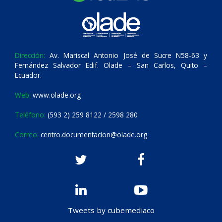
Dirección:
Av. Mariscal Antonio José de Sucre N58-63 y
Fernández Salvador Edif. Olade – San Carlos, Quito –
Ecuador.
Web:
www.olade.org
Teléfono:
(593 2) 259 8122 / 2598 280
Correo:
centro.documentacion@olade.org
Tweets by cubemediaco