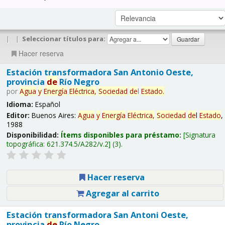
|
|
Seleccionar títulos para:
Hacer reserva
Estación transformadora San Antonio Oeste,
provincia
de
Río Negro
por
Agua
y
Energía
Eléctrica,
Sociedad
de
l
Estado
.
Idioma:
Español
Editor:
Buenos Aires:
Agua
y
Energía
Eléctrica,
Sociedad
de
l
Estado
,
1988
Disponibilidad:
Ítems disponibles para préstamo:
Signatura
topográfica:
621.374.5/A282/v.2
(3).
Hacer reserva
Agregar al carrito
Estación transformadora San Antoni Oeste,
provincia
de
Río Negro