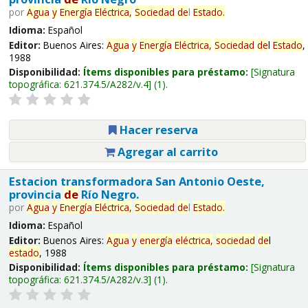
por
Agua
y
Energía
Eléctrica,
Sociedad
de
l
Estado
.
Idioma:
Español
Editor:
Buenos Aires:
Agua
y
Energía
Eléctrica,
Sociedad
de
l
Estado
,
1988
Disponibilidad:
Ítems disponibles para préstamo:
Signatura
topográfica:
621.374.5/A282/v.4
(1).
Hacer reserva
Agregar al carrito
Estacion transformadora San Antonio Oeste,
provincia
de
Río Negro.
por
Agua
y
Energía
Eléctrica,
Sociedad
de
l
Estado
.
Idioma:
Español
Editor:
Buenos Aires:
Agua
y
energía
eléctrica,
sociedad
de
l
estado
, 1988
Disponibilidad:
Ítems disponibles para préstamo:
Signatura
topográfica:
621.374.5/A282/v.3
(1).