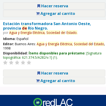
Hacer reserva
Agregar al carrito
Estación transformadora San Antonio Oeste,
provincia
de
Río Negro.
por
Agua
y
Energía
Eléctrica,
Sociedad
de
l
Estado
.
Idioma:
Español
Editor:
Buenos Aires:
Agua
y
Energía
Eléctrica,
Sociedad
de
l
Estado
,
1998
Disponibilidad:
Ítems disponibles para préstamo:
Signatura
topográfica:
621.374.5/A282/v.1
(1).
Hacer reserva
Agregar al carrito