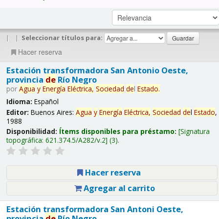
|
|
Seleccionar títulos para:
Hacer reserva
Estación transformadora San Antonio Oeste,
provincia
de
Río Negro
por
Agua
y
Energía
Eléctrica,
Sociedad
de
l
Estado
.
Idioma:
Español
Editor:
Buenos Aires:
Agua
y
Energía
Eléctrica,
Sociedad
de
l
Estado
,
1988
Disponibilidad:
Ítems disponibles para préstamo:
Signatura
topográfica:
621.374.5/A282/v.2
(3).
Hacer reserva
Agregar al carrito
Estación transformadora San Antoni Oeste,
provincia
de
Río Negro