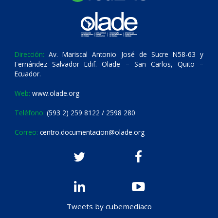
Dirección:
Av. Mariscal Antonio José de Sucre N58-63 y
Fernández Salvador Edif. Olade – San Carlos, Quito –
Ecuador.
Web:
www.olade.org
Teléfono:
(593 2) 259 8122 / 2598 280
Correo:
centro.documentacion@olade.org
Tweets by cubemediaco