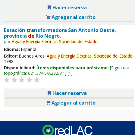
Hacer reserva
Agregar al carrito
Estación transformadora San Antonio Oeste,
provincia
de
Río Negro.
por
Agua
y
Energía
Eléctrica,
Sociedad
de
l
Estado
.
Idioma:
Español
Editor:
Buenos Aires:
Agua
y
Energía
Eléctrica,
Sociedad
de
l
Estado
,
1998
Disponibilidad:
Ítems disponibles para préstamo:
Signatura
topográfica:
621.374.5/A282/v.1
(1).
Hacer reserva
Agregar al carrito