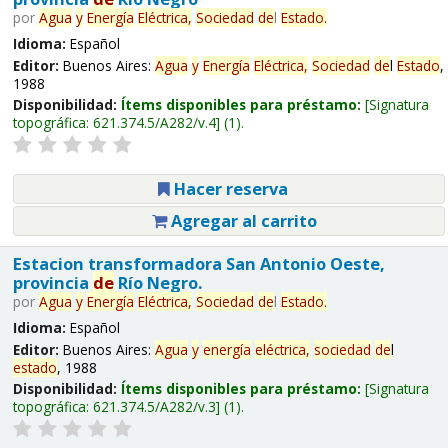
por
Agua
y
Energía
Eléctrica,
Sociedad
de
l
Estado
.
Idioma:
Español
Editor:
Buenos Aires:
Agua
y
Energía
Eléctrica,
Sociedad
de
l
Estado
,
1988
Disponibilidad:
Ítems disponibles para préstamo:
Signatura
topográfica:
621.374.5/A282/v.4
(1).
Hacer reserva
Agregar al carrito
Estacion transformadora San Antonio Oeste,
provincia
de
Río Negro.
por
Agua
y
Energía
Eléctrica,
Sociedad
de
l
Estado
.
Idioma:
Español
Editor:
Buenos Aires:
Agua
y
energía
eléctrica,
sociedad
de
l
estado
, 1988
Disponibilidad:
Ítems disponibles para préstamo:
Signatura
topográfica:
621.374.5/A282/v.3
(1).