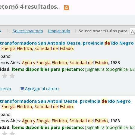
tornó 4 resultados.
|
Seleccionar todo
Limpiar todo
|
Seleccionar títulos para:
o
 transformadora San Antonio Oeste, provincia
de
Río Negro
y
Energía
Eléctrica,
Sociedad
de
l
Estado
.
spañol
enos Aires:
Agua
y
Energía
Eléctrica,
Sociedad
de
l
Estado
, 1988
lidad:
Ítems disponibles para préstamo:
Signatura topográfica:
62
eserva
Agregar al carrito
 transformadora San Antoni Oeste, provincia
de
Río Negro
y
Energía
Eléctrica,
Sociedad
de
l
Estado
.
spañol
enos Aires:
Agua
y
Energía
Eléctrica,
Sociedad
de
l
Estado
, 1988
lidad:
Ítems disponibles para préstamo:
Signatura topográfica:
62