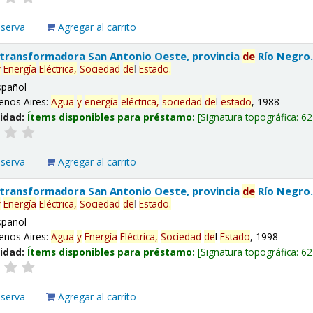
eserva
Agregar al carrito
 transformadora San Antonio Oeste, provincia
de
Río Negro
y
Energía
Eléctrica,
Sociedad
de
l
Estado
.
spañol
enos Aires:
Agua
y
energía
eléctrica,
sociedad
de
l
estado
, 1988
lidad:
Ítems disponibles para préstamo:
Signatura topográfica:
62
eserva
Agregar al carrito
 transformadora San Antonio Oeste, provincia
de
Río Negro
y
Energía
Eléctrica,
Sociedad
de
l
Estado
.
spañol
enos Aires:
Agua
y
Energía
Eléctrica,
Sociedad
de
l
Estado
, 1998
lidad:
Ítems disponibles para préstamo:
Signatura topográfica:
62
eserva
Agregar al carrito