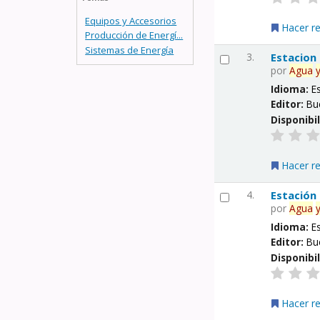
Equipos y Accesorios
Hacer r
Producción de Energí...
Sistemas de Energía
3.
Estacion
por
Agua
Idioma:
E
Editor:
Bu
Disponibi
Hacer r
4.
Estación
por
Agua
Idioma:
E
Editor:
Bu
Disponibi
Hacer r