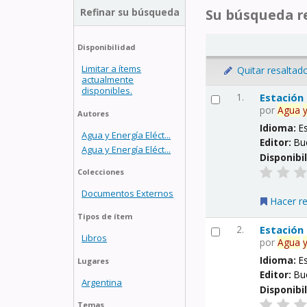
Refinar su búsqueda
Su búsqueda re
Disponibilidad
Limitar a ítems
Quitar resaltad
actualmente
disponibles.
1.
Estación
por
Agua
Autores
Idioma:
E
Agua y Energía Eléct...
Editor:
Bu
Agua y Energía Eléct...
Disponibi
Colecciones
Documentos Externos
Hacer r
Tipos de ítem
2.
Estación
Libros
por
Agua
Idioma:
E
Lugares
Editor:
Bu
Argentina
Disponibi
Temas