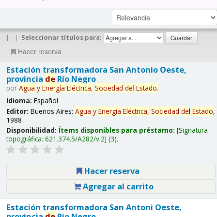
|
|
Seleccionar títulos para:
Hacer reserva
Estación transformadora San Antonio Oeste,
provincia
de
Río Negro
por
Agua
y
Energía
Eléctrica,
Sociedad
de
l
Estado
.
Idioma:
Español
Editor:
Buenos Aires:
Agua
y
Energía
Eléctrica,
Sociedad
de
l
Estado
,
1988
Disponibilidad:
Ítems disponibles para préstamo:
Signatura
topográfica:
621.374.5/A282/v.2
(3).
Hacer reserva
Agregar al carrito
Estación transformadora San Antoni Oeste,
provincia
de
Río Negro