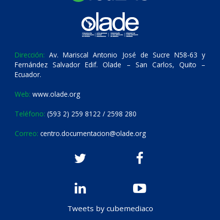
Dirección:
Av. Mariscal Antonio José de Sucre N58-63 y
Fernández Salvador Edif. Olade – San Carlos, Quito –
Ecuador.
Web:
www.olade.org
Teléfono:
(593 2) 259 8122 / 2598 280
Correo:
centro.documentacion@olade.org
Tweets by cubemediaco