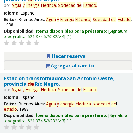
por
Agua
y
Energía
Eléctrica,
Sociedad
de
l
Estado
.
Idioma:
Español
Editor:
Buenos Aires:
Agua
y
Energía
Eléctrica,
Sociedad
de
l
Estado
,
1988
Disponibilidad:
Ítems disponibles para préstamo:
Signatura
topográfica:
621.374.5/A282/v.4
(1).
Hacer reserva
Agregar al carrito
Estacion transformadora San Antonio Oeste,
provincia
de
Río Negro.
por
Agua
y
Energía
Eléctrica,
Sociedad
de
l
Estado
.
Idioma:
Español
Editor:
Buenos Aires:
Agua
y
energía
eléctrica,
sociedad
de
l
estado
, 1988
Disponibilidad:
Ítems disponibles para préstamo:
Signatura
topográfica:
621.374.5/A282/v.3
(1).