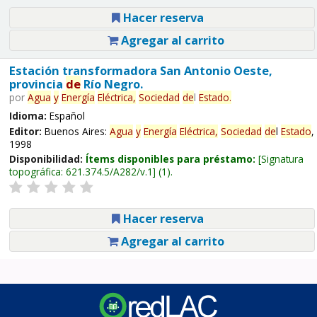
Hacer reserva
Agregar al carrito
Estación transformadora San Antonio Oeste,
provincia
de
Río Negro.
por
Agua
y
Energía
Eléctrica,
Sociedad
de
l
Estado
.
Idioma:
Español
Editor:
Buenos Aires:
Agua
y
Energía
Eléctrica,
Sociedad
de
l
Estado
,
1998
Disponibilidad:
Ítems disponibles para préstamo:
Signatura
topográfica:
621.374.5/A282/v.1
(1).
Hacer reserva
Agregar al carrito