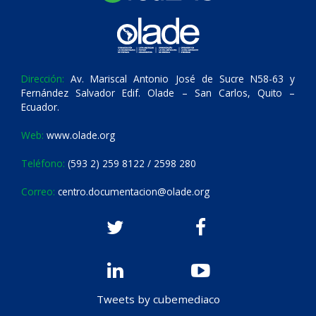
Dirección:
Av. Mariscal Antonio José de Sucre N58-63 y
Fernández Salvador Edif. Olade – San Carlos, Quito –
Ecuador.
Web:
www.olade.org
Teléfono:
(593 2) 259 8122 / 2598 280
Correo:
centro.documentacion@olade.org
Tweets by cubemediaco