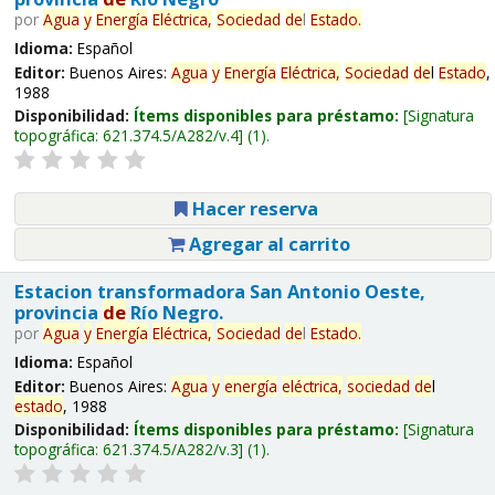
por
Agua
y
Energía
Eléctrica,
Sociedad
de
l
Estado
.
Idioma:
Español
Editor:
Buenos Aires:
Agua
y
Energía
Eléctrica,
Sociedad
de
l
Estado
,
1988
Disponibilidad:
Ítems disponibles para préstamo:
Signatura
topográfica:
621.374.5/A282/v.4
(1).
Hacer reserva
Agregar al carrito
Estacion transformadora San Antonio Oeste,
provincia
de
Río Negro.
por
Agua
y
Energía
Eléctrica,
Sociedad
de
l
Estado
.
Idioma:
Español
Editor:
Buenos Aires:
Agua
y
energía
eléctrica,
sociedad
de
l
estado
, 1988
Disponibilidad:
Ítems disponibles para préstamo:
Signatura
topográfica:
621.374.5/A282/v.3
(1).