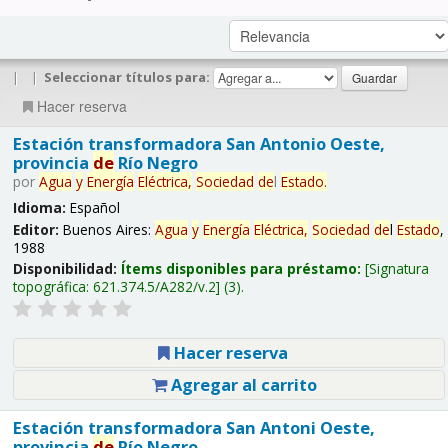
|
|
Seleccionar títulos para:
Hacer reserva
Estación transformadora San Antonio Oeste,
provincia
de
Río Negro
por
Agua
y
Energía
Eléctrica,
Sociedad
de
l
Estado
.
Idioma:
Español
Editor:
Buenos Aires:
Agua
y
Energía
Eléctrica,
Sociedad
de
l
Estado
,
1988
Disponibilidad:
Ítems disponibles para préstamo:
Signatura
topográfica:
621.374.5/A282/v.2
(3).
Hacer reserva
Agregar al carrito
Estación transformadora San Antoni Oeste,
provincia
de
Río Negro