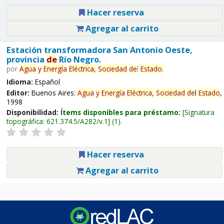
Hacer reserva
Agregar al carrito
Estación transformadora San Antonio Oeste,
provincia
de
Río Negro.
por
Agua
y
Energía
Eléctrica,
Sociedad
de
l
Estado
.
Idioma:
Español
Editor:
Buenos Aires:
Agua
y
Energía
Eléctrica,
Sociedad
de
l
Estado
,
1998
Disponibilidad:
Ítems disponibles para préstamo:
Signatura
topográfica:
621.374.5/A282/v.1
(1).
Hacer reserva
Agregar al carrito