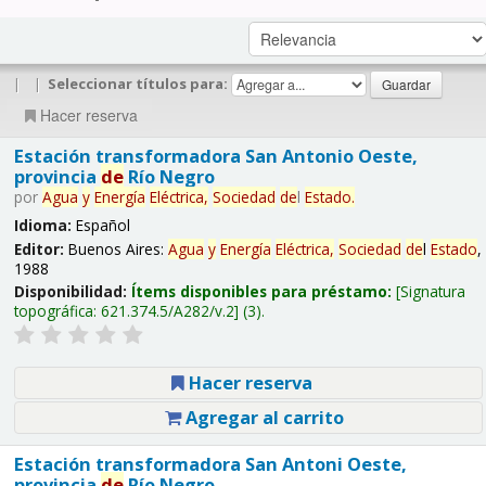
|
|
Seleccionar títulos para:
Hacer reserva
Estación transformadora San Antonio Oeste,
provincia
de
Río Negro
por
Agua
y
Energía
Eléctrica,
Sociedad
de
l
Estado
.
Idioma:
Español
Editor:
Buenos Aires:
Agua
y
Energía
Eléctrica,
Sociedad
de
l
Estado
,
1988
Disponibilidad:
Ítems disponibles para préstamo:
Signatura
topográfica:
621.374.5/A282/v.2
(3).
Hacer reserva
Agregar al carrito
Estación transformadora San Antoni Oeste,
provincia
de
Río Negro