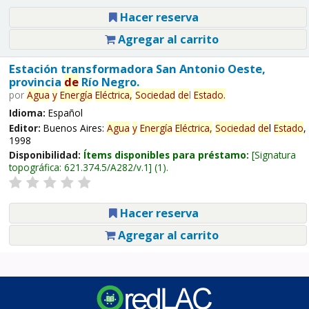
Hacer reserva
Agregar al carrito
Estación transformadora San Antonio Oeste,
provincia
de
Río Negro.
por
Agua
y
Energía
Eléctrica,
Sociedad
de
l
Estado
.
Idioma:
Español
Editor:
Buenos Aires:
Agua
y
Energía
Eléctrica,
Sociedad
de
l
Estado
,
1998
Disponibilidad:
Ítems disponibles para préstamo:
Signatura
topográfica:
621.374.5/A282/v.1
(1).
Hacer reserva
Agregar al carrito