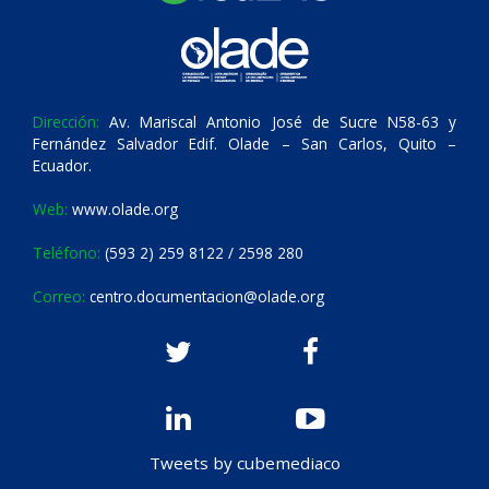
Dirección:
Av. Mariscal Antonio José de Sucre N58-63 y
Fernández Salvador Edif. Olade – San Carlos, Quito –
Ecuador.
Web:
www.olade.org
Teléfono:
(593 2) 259 8122 / 2598 280
Correo:
centro.documentacion@olade.org
Tweets by cubemediaco