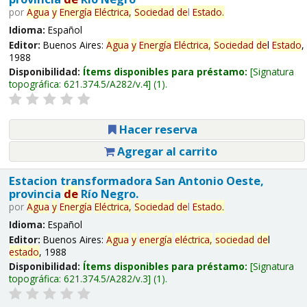
por
Agua
y
Energía
Eléctrica,
Sociedad
de
l
Estado
.
Idioma:
Español
Editor:
Buenos Aires:
Agua
y
Energía
Eléctrica,
Sociedad
de
l
Estado
,
1988
Disponibilidad:
Ítems disponibles para préstamo:
Signatura
topográfica:
621.374.5/A282/v.4
(1).
Hacer reserva
Agregar al carrito
Estacion transformadora San Antonio Oeste,
provincia
de
Río Negro.
por
Agua
y
Energía
Eléctrica,
Sociedad
de
l
Estado
.
Idioma:
Español
Editor:
Buenos Aires:
Agua
y
energía
eléctrica,
sociedad
de
l
estado
, 1988
Disponibilidad:
Ítems disponibles para préstamo:
Signatura
topográfica:
621.374.5/A282/v.3
(1).