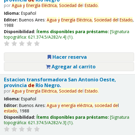
por
Agua
y
Energía
Eléctrica,
Sociedad
de
l
Estado
.
Idioma:
Español
Editor:
Buenos Aires:
Agua
y
Energía
Eléctrica,
Sociedad
de
l
Estado
,
1988
Disponibilidad:
Ítems disponibles para préstamo:
Signatura
topográfica:
621.374.5/A282/v.4
(1).
Hacer reserva
Agregar al carrito
Estacion transformadora San Antonio Oeste,
provincia
de
Río Negro.
por
Agua
y
Energía
Eléctrica,
Sociedad
de
l
Estado
.
Idioma:
Español
Editor:
Buenos Aires:
Agua
y
energía
eléctrica,
sociedad
de
l
estado
, 1988
Disponibilidad:
Ítems disponibles para préstamo:
Signatura
topográfica:
621.374.5/A282/v.3
(1).