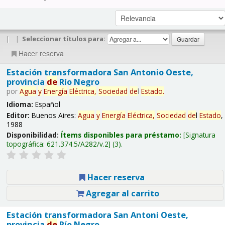
|
|
Seleccionar títulos para:
Hacer reserva
Estación transformadora San Antonio Oeste,
provincia
de
Río Negro
por
Agua
y
Energía
Eléctrica,
Sociedad
de
l
Estado
.
Idioma:
Español
Editor:
Buenos Aires:
Agua
y
Energía
Eléctrica,
Sociedad
de
l
Estado
,
1988
Disponibilidad:
Ítems disponibles para préstamo:
Signatura
topográfica:
621.374.5/A282/v.2
(3).
Hacer reserva
Agregar al carrito
Estación transformadora San Antoni Oeste,
provincia
de
Río Negro