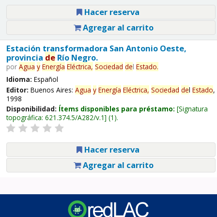
Hacer reserva
Agregar al carrito
Estación transformadora San Antonio Oeste,
provincia
de
Río Negro.
por
Agua
y
Energía
Eléctrica,
Sociedad
de
l
Estado
.
Idioma:
Español
Editor:
Buenos Aires:
Agua
y
Energía
Eléctrica,
Sociedad
de
l
Estado
,
1998
Disponibilidad:
Ítems disponibles para préstamo:
Signatura
topográfica:
621.374.5/A282/v.1
(1).
Hacer reserva
Agregar al carrito