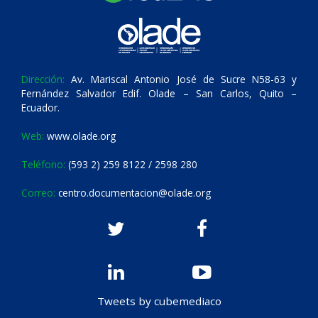
Dirección:
Av. Mariscal Antonio José de Sucre N58-63 y
Fernández Salvador Edif. Olade – San Carlos, Quito –
Ecuador.
Web:
www.olade.org
Teléfono:
(593 2) 259 8122 / 2598 280
Correo:
centro.documentacion@olade.org
Tweets by cubemediaco