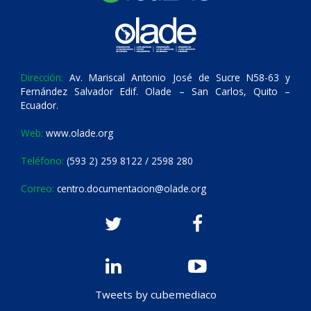
Dirección:
Av. Mariscal Antonio José de Sucre N58-63 y
Fernández Salvador Edif. Olade – San Carlos, Quito –
Ecuador.
Web:
www.olade.org
Teléfono:
(593 2) 259 8122 / 2598 280
Correo:
centro.documentacion@olade.org
Tweets by cubemediaco