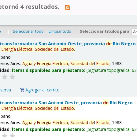
tornó 4 resultados.
|
Seleccionar todo
Limpiar todo
|
Seleccionar títulos para:
o
 transformadora San Antonio Oeste, provincia
de
Río Negro
y
Energía
Eléctrica,
Sociedad
de
l
Estado
.
spañol
enos Aires:
Agua
y
Energía
Eléctrica,
Sociedad
de
l
Estado
, 1988
lidad:
Ítems disponibles para préstamo:
Signatura topográfica:
62
eserva
Agregar al carrito
 transformadora San Antoni Oeste, provincia
de
Río Negro
y
Energía
Eléctrica,
Sociedad
de
l
Estado
.
spañol
enos Aires:
Agua
y
Energía
Eléctrica,
Sociedad
de
l
Estado
, 1988
lidad:
Ítems disponibles para préstamo:
Signatura topográfica:
62