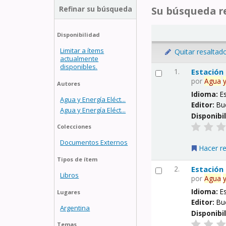
Refinar su búsqueda
Su búsqueda re
Disponibilidad
Limitar a ítems
Quitar resaltad
actualmente
disponibles.
1.
Estación
por
Agua
Autores
Idioma:
E
Agua y Energía Eléct...
Editor:
Bu
Agua y Energía Eléct...
Disponibi
Colecciones
Documentos Externos
Hacer r
Tipos de ítem
2.
Estación
Libros
por
Agua
Idioma:
E
Lugares
Editor:
Bu
Argentina
Disponibi
Temas