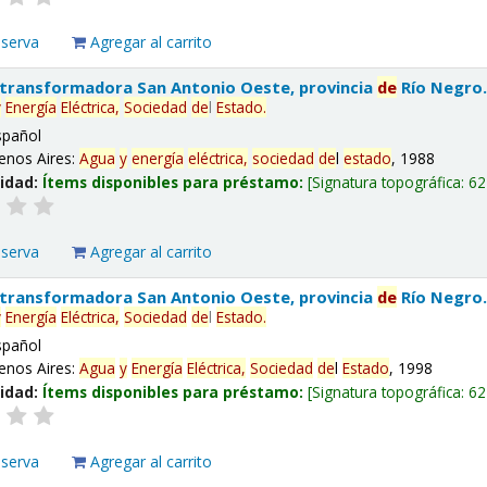
eserva
Agregar al carrito
 transformadora San Antonio Oeste, provincia
de
Río Negro
y
Energía
Eléctrica,
Sociedad
de
l
Estado
.
spañol
enos Aires:
Agua
y
energía
eléctrica,
sociedad
de
l
estado
, 1988
lidad:
Ítems disponibles para préstamo:
Signatura topográfica:
62
eserva
Agregar al carrito
 transformadora San Antonio Oeste, provincia
de
Río Negro
y
Energía
Eléctrica,
Sociedad
de
l
Estado
.
spañol
enos Aires:
Agua
y
Energía
Eléctrica,
Sociedad
de
l
Estado
, 1998
lidad:
Ítems disponibles para préstamo:
Signatura topográfica:
62
eserva
Agregar al carrito