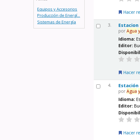
Equipos y Accesorios
Hacer r
Producción de Energí...
Sistemas de Energía
3.
Estacion
por
Agua
Idioma:
E
Editor:
Bu
Disponibi
Hacer r
4.
Estación
por
Agua
Idioma:
E
Editor:
Bu
Disponibi
Hacer r