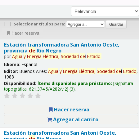
|
|
Seleccionar títulos para:
Hacer reserva
Estación transformadora San Antonio Oeste,
provincia
de
Río Negro
por
Agua
y
Energía
Eléctrica,
Sociedad
de
l
Estado
.
Idioma:
Español
Editor:
Buenos Aires:
Agua
y
Energía
Eléctrica,
Sociedad
de
l
Estado
,
1988
Disponibilidad:
Ítems disponibles para préstamo:
Signatura
topográfica:
621.374.5/A282/v.2
(3).
Hacer reserva
Agregar al carrito
Estación transformadora San Antoni Oeste,
provincia
de
Río Negro