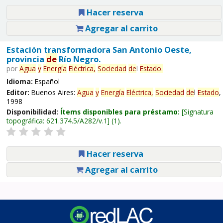
Hacer reserva
Agregar al carrito
Estación transformadora San Antonio Oeste,
provincia
de
Río Negro.
por
Agua
y
Energía
Eléctrica,
Sociedad
de
l
Estado
.
Idioma:
Español
Editor:
Buenos Aires:
Agua
y
Energía
Eléctrica,
Sociedad
de
l
Estado
,
1998
Disponibilidad:
Ítems disponibles para préstamo:
Signatura
topográfica:
621.374.5/A282/v.1
(1).
Hacer reserva
Agregar al carrito