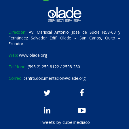
Dirección:
Av. Mariscal Antonio José de Sucre N58-63 y
Fernández Salvador Edif. Olade – San Carlos, Quito –
Ecuador.
Web:
www.olade.org
Teléfono:
(593 2) 259 8122 / 2598 280
Correo:
centro.documentacion@olade.org
Tweets by cubemediaco