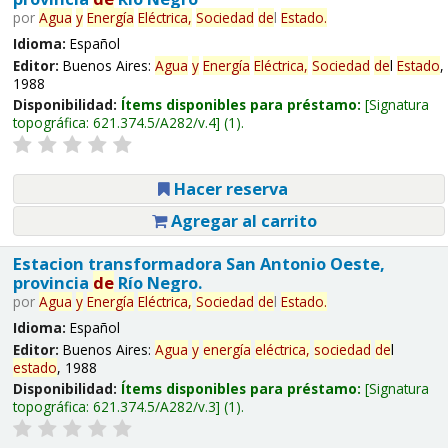
por
Agua
y
Energía
Eléctrica,
Sociedad
de
l
Estado
.
Idioma:
Español
Editor:
Buenos Aires:
Agua
y
Energía
Eléctrica,
Sociedad
de
l
Estado
,
1988
Disponibilidad:
Ítems disponibles para préstamo:
Signatura
topográfica:
621.374.5/A282/v.4
(1).
Hacer reserva
Agregar al carrito
Estacion transformadora San Antonio Oeste,
provincia
de
Río Negro.
por
Agua
y
Energía
Eléctrica,
Sociedad
de
l
Estado
.
Idioma:
Español
Editor:
Buenos Aires:
Agua
y
energía
eléctrica,
sociedad
de
l
estado
, 1988
Disponibilidad:
Ítems disponibles para préstamo:
Signatura
topográfica:
621.374.5/A282/v.3
(1).