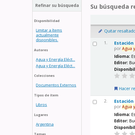
Refinar su búsqueda
Su búsqueda re
Disponibilidad
Limitar a ítems
Quitar resaltad
actualmente
disponibles.
1.
Estación
por
Agua
Autores
Idioma:
E
Agua y Energía Eléct...
Editor:
Bu
Agua y Energía Eléct...
Disponibi
Colecciones
Documentos Externos
Hacer r
Tipos de ítem
2.
Estación
Libros
por
Agua
Idioma:
E
Lugares
Editor:
Bu
Argentina
Disponibi
Temas