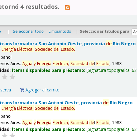
tornó 4 resultados.
|
Seleccionar todo
Limpiar todo
|
Seleccionar títulos para:
o
 transformadora San Antonio Oeste, provincia
de
Río Negro
y
Energía
Eléctrica,
Sociedad
de
l
Estado
.
spañol
enos Aires:
Agua
y
Energía
Eléctrica,
Sociedad
de
l
Estado
, 1988
lidad:
Ítems disponibles para préstamo:
Signatura topográfica:
62
eserva
Agregar al carrito
 transformadora San Antoni Oeste, provincia
de
Río Negro
y
Energía
Eléctrica,
Sociedad
de
l
Estado
.
spañol
enos Aires:
Agua
y
Energía
Eléctrica,
Sociedad
de
l
Estado
, 1988
lidad:
Ítems disponibles para préstamo:
Signatura topográfica:
62