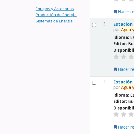
Equipos y Accesorios
Hacer r
Producción de Energí...
Sistemas de Energía
3.
Estacion
por
Agua
Idioma:
E
Editor:
Bu
Disponibi
Hacer r
4.
Estación
por
Agua
Idioma:
E
Editor:
Bu
Disponibi
Hacer r