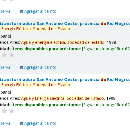
eserva
Agregar al carrito
 transformadora San Antonio Oeste, provincia
de
Río Negro
y
Energía
Eléctrica,
Sociedad
de
l
Estado
.
spañol
enos Aires:
Agua
y
energía
eléctrica,
sociedad
de
l
estado
, 1988
lidad:
Ítems disponibles para préstamo:
Signatura topográfica:
62
eserva
Agregar al carrito
 transformadora San Antonio Oeste, provincia
de
Río Negro
y
Energía
Eléctrica,
Sociedad
de
l
Estado
.
spañol
enos Aires:
Agua
y
Energía
Eléctrica,
Sociedad
de
l
Estado
, 1998
lidad:
Ítems disponibles para préstamo:
Signatura topográfica:
62
eserva
Agregar al carrito