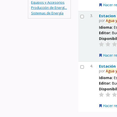
Equipos y Accesorios
Hacer r
Producción de Energí...
Sistemas de Energía
3.
Estacion
por
Agua
Idioma:
E
Editor:
Bu
Disponibi
Hacer r
4.
Estación
por
Agua
Idioma:
E
Editor:
Bu
Disponibi
Hacer r