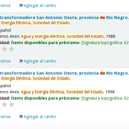
eserva
Agregar al carrito
 transformadora San Antonio Oeste, provincia
de
Río Negro
y
Energía
Eléctrica,
Sociedad
de
l
Estado
.
spañol
enos Aires:
Agua
y
energía
eléctrica,
sociedad
de
l
estado
, 1988
lidad:
Ítems disponibles para préstamo:
Signatura topográfica:
62
eserva
Agregar al carrito
 transformadora San Antonio Oeste, provincia
de
Río Negro
y
Energía
Eléctrica,
Sociedad
de
l
Estado
.
spañol
enos Aires:
Agua
y
Energía
Eléctrica,
Sociedad
de
l
Estado
, 1998
lidad:
Ítems disponibles para préstamo:
Signatura topográfica:
62
eserva
Agregar al carrito