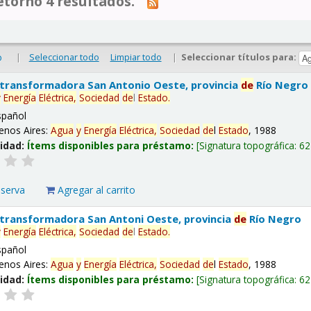
tornó 4 resultados.
|
Seleccionar todo
Limpiar todo
|
Seleccionar títulos para:
o
 transformadora San Antonio Oeste, provincia
de
Río Negro
y
Energía
Eléctrica,
Sociedad
de
l
Estado
.
spañol
enos Aires:
Agua
y
Energía
Eléctrica,
Sociedad
de
l
Estado
, 1988
lidad:
Ítems disponibles para préstamo:
Signatura topográfica:
62
eserva
Agregar al carrito
 transformadora San Antoni Oeste, provincia
de
Río Negro
y
Energía
Eléctrica,
Sociedad
de
l
Estado
.
spañol
enos Aires:
Agua
y
Energía
Eléctrica,
Sociedad
de
l
Estado
, 1988
lidad:
Ítems disponibles para préstamo:
Signatura topográfica:
62