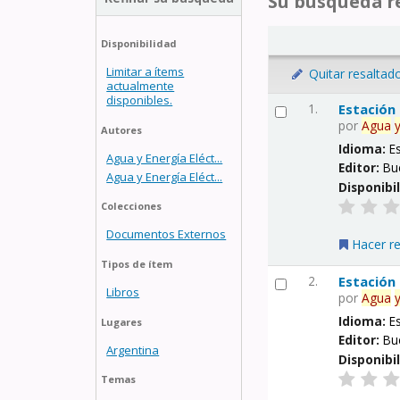
Su búsqueda re
Disponibilidad
Limitar a ítems
Quitar resaltad
actualmente
disponibles.
1.
Estación
por
Agua
Autores
Idioma:
E
Agua y Energía Eléct...
Editor:
Bu
Agua y Energía Eléct...
Disponibi
Colecciones
Documentos Externos
Hacer r
Tipos de ítem
2.
Estación
Libros
por
Agua
Idioma:
E
Lugares
Editor:
Bu
Argentina
Disponibi
Temas