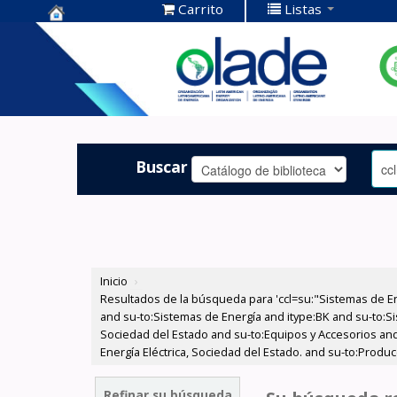
Carrito
Listas
Centro de
Documentación
OLADE -
Buscar
Inicio
›
Resultados de la búsqueda para 'ccl=su:"Sistemas de E
and su-to:Sistemas de Energía and itype:BK and su-to:Si
Sociedad del Estado and su-to:Equipos y Accesorios and
Energía Eléctrica, Sociedad del Estado. and su-to:Produ
Refinar su búsqueda