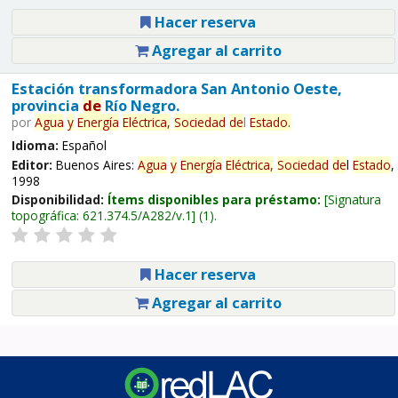
Hacer reserva
Agregar al carrito
Estación transformadora San Antonio Oeste,
provincia
de
Río Negro.
por
Agua
y
Energía
Eléctrica,
Sociedad
de
l
Estado
.
Idioma:
Español
Editor:
Buenos Aires:
Agua
y
Energía
Eléctrica,
Sociedad
de
l
Estado
,
1998
Disponibilidad:
Ítems disponibles para préstamo:
Signatura
topográfica:
621.374.5/A282/v.1
(1).
Hacer reserva
Agregar al carrito