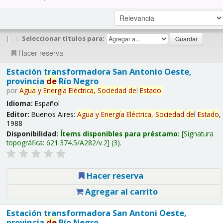
|
|
Seleccionar títulos para:
Hacer reserva
Estación transformadora San Antonio Oeste,
provincia
de
Río Negro
por
Agua
y
Energía
Eléctrica,
Sociedad
de
l
Estado
.
Idioma:
Español
Editor:
Buenos Aires:
Agua
y
Energía
Eléctrica,
Sociedad
de
l
Estado
,
1988
Disponibilidad:
Ítems disponibles para préstamo:
Signatura
topográfica:
621.374.5/A282/v.2
(3).
Hacer reserva
Agregar al carrito
Estación transformadora San Antoni Oeste,
provincia
de
Río Negro