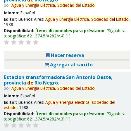
por
Agua
y
Energía
Eléctrica,
Sociedad
de
l
Estado
.
Idioma:
Español
Editor:
Buenos Aires:
Agua
y
Energía
Eléctrica,
Sociedad
de
l
Estado
,
1988
Disponibilidad:
Ítems disponibles para préstamo:
Signatura
topográfica:
621.374.5/A282/v.4
(1).
Hacer reserva
Agregar al carrito
Estacion transformadora San Antonio Oeste,
provincia
de
Río Negro.
por
Agua
y
Energía
Eléctrica,
Sociedad
de
l
Estado
.
Idioma:
Español
Editor:
Buenos Aires:
Agua
y
energía
eléctrica,
sociedad
de
l
estado
, 1988
Disponibilidad:
Ítems disponibles para préstamo:
Signatura
topográfica:
621.374.5/A282/v.3
(1).