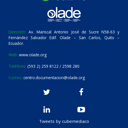
Dirección:
Av. Mariscal Antonio José de Sucre N58-63 y
Fernández Salvador Edif. Olade – San Carlos, Quito –
Ecuador.
Web:
www.olade.org
Teléfono:
(593 2) 259 8122 / 2598 280
Correo:
centro.documentacion@olade.org
Tweets by cubemediaco