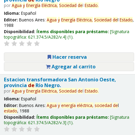
por
Agua
y
Energía
Eléctrica,
Sociedad
de
l
Estado
.
Idioma:
Español
Editor:
Buenos Aires:
Agua
y
Energía
Eléctrica,
Sociedad
de
l
Estado
,
1988
Disponibilidad:
Ítems disponibles para préstamo:
Signatura
topográfica:
621.374.5/A282/v.4
(1).
Hacer reserva
Agregar al carrito
Estacion transformadora San Antonio Oeste,
provincia
de
Río Negro.
por
Agua
y
Energía
Eléctrica,
Sociedad
de
l
Estado
.
Idioma:
Español
Editor:
Buenos Aires:
Agua
y
energía
eléctrica,
sociedad
de
l
estado
, 1988
Disponibilidad:
Ítems disponibles para préstamo:
Signatura
topográfica:
621.374.5/A282/v.3
(1).