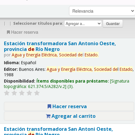
|
|
Seleccionar títulos para:
Hacer reserva
Estación transformadora San Antonio Oeste,
provincia
de
Río Negro
por
Agua
y
Energía
Eléctrica,
Sociedad
de
l
Estado
.
Idioma:
Español
Editor:
Buenos Aires:
Agua
y
Energía
Eléctrica,
Sociedad
de
l
Estado
,
1988
Disponibilidad:
Ítems disponibles para préstamo:
Signatura
topográfica:
621.374.5/A282/v.2
(3).
Hacer reserva
Agregar al carrito
Estación transformadora San Antoni Oeste,
provincia
de
Río Negro