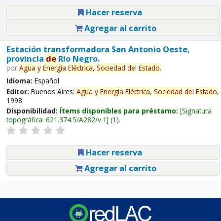
Hacer reserva
Agregar al carrito
Estación transformadora San Antonio Oeste,
provincia
de
Río Negro.
por
Agua
y
Energía
Eléctrica,
Sociedad
de
l
Estado
.
Idioma:
Español
Editor:
Buenos Aires:
Agua
y
Energía
Eléctrica,
Sociedad
de
l
Estado
,
1998
Disponibilidad:
Ítems disponibles para préstamo:
Signatura
topográfica:
621.374.5/A282/v.1
(1).
Hacer reserva
Agregar al carrito