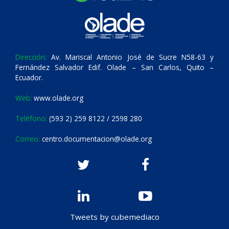
Dirección:
Av. Mariscal Antonio José de Sucre N58-63 y
Fernández Salvador Edif. Olade – San Carlos, Quito –
Ecuador.
Web:
www.olade.org
Teléfono:
(593 2) 259 8122 / 2598 280
Correo:
centro.documentacion@olade.org
Tweets by cubemediaco