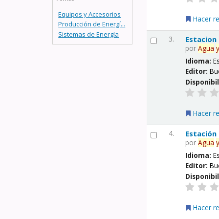
Equipos y Accesorios
Hacer r
Producción de Energí...
Sistemas de Energía
3.
Estacion
por
Agua
Idioma:
E
Editor:
Bu
Disponibi
Hacer r
4.
Estación
por
Agua
Idioma:
E
Editor:
Bu
Disponibi
Hacer r