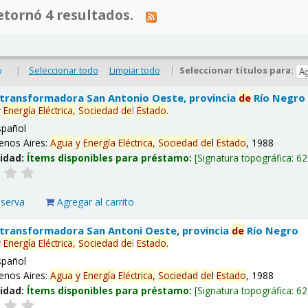
tornó 4 resultados.
|
Seleccionar todo
Limpiar todo
|
Seleccionar títulos para:
o
 transformadora San Antonio Oeste, provincia
de
Río Negro
y
Energía
Eléctrica,
Sociedad
de
l
Estado
.
spañol
enos Aires:
Agua
y
Energía
Eléctrica,
Sociedad
de
l
Estado
, 1988
lidad:
Ítems disponibles para préstamo:
Signatura topográfica:
62
eserva
Agregar al carrito
 transformadora San Antoni Oeste, provincia
de
Río Negro
y
Energía
Eléctrica,
Sociedad
de
l
Estado
.
spañol
enos Aires:
Agua
y
Energía
Eléctrica,
Sociedad
de
l
Estado
, 1988
lidad:
Ítems disponibles para préstamo:
Signatura topográfica:
62