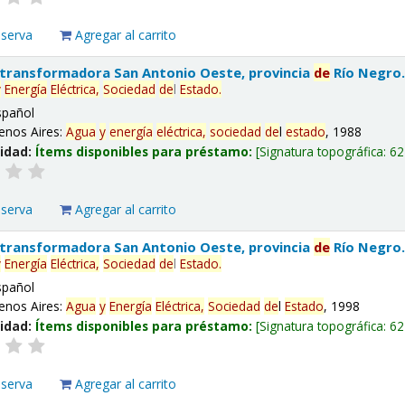
eserva
Agregar al carrito
 transformadora San Antonio Oeste, provincia
de
Río Negro
y
Energía
Eléctrica,
Sociedad
de
l
Estado
.
spañol
enos Aires:
Agua
y
energía
eléctrica,
sociedad
de
l
estado
, 1988
lidad:
Ítems disponibles para préstamo:
Signatura topográfica:
62
eserva
Agregar al carrito
 transformadora San Antonio Oeste, provincia
de
Río Negro
y
Energía
Eléctrica,
Sociedad
de
l
Estado
.
spañol
enos Aires:
Agua
y
Energía
Eléctrica,
Sociedad
de
l
Estado
, 1998
lidad:
Ítems disponibles para préstamo:
Signatura topográfica:
62
eserva
Agregar al carrito