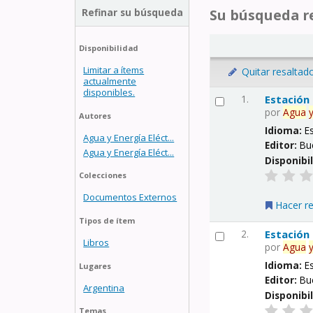
Refinar su búsqueda
Su búsqueda re
Disponibilidad
Limitar a ítems
Quitar resaltad
actualmente
disponibles.
1.
Estación
por
Agua
Autores
Idioma:
E
Agua y Energía Eléct...
Editor:
Bu
Agua y Energía Eléct...
Disponibi
Colecciones
Documentos Externos
Hacer r
Tipos de ítem
2.
Estación
Libros
por
Agua
Idioma:
E
Lugares
Editor:
Bu
Argentina
Disponibi
Temas