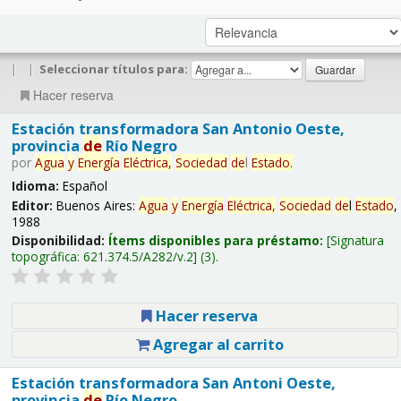
|
|
Seleccionar títulos para:
Hacer reserva
Estación transformadora San Antonio Oeste,
provincia
de
Río Negro
por
Agua
y
Energía
Eléctrica,
Sociedad
de
l
Estado
.
Idioma:
Español
Editor:
Buenos Aires:
Agua
y
Energía
Eléctrica,
Sociedad
de
l
Estado
,
1988
Disponibilidad:
Ítems disponibles para préstamo:
Signatura
topográfica:
621.374.5/A282/v.2
(3).
Hacer reserva
Agregar al carrito
Estación transformadora San Antoni Oeste,
provincia
de
Río Negro