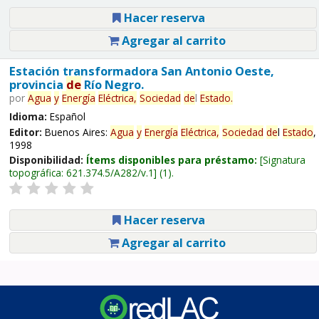
Hacer reserva
Agregar al carrito
Estación transformadora San Antonio Oeste,
provincia
de
Río Negro.
por
Agua
y
Energía
Eléctrica,
Sociedad
de
l
Estado
.
Idioma:
Español
Editor:
Buenos Aires:
Agua
y
Energía
Eléctrica,
Sociedad
de
l
Estado
,
1998
Disponibilidad:
Ítems disponibles para préstamo:
Signatura
topográfica:
621.374.5/A282/v.1
(1).
Hacer reserva
Agregar al carrito