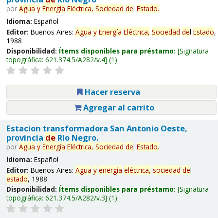
por
Agua
y
Energía
Eléctrica,
Sociedad
de
l
Estado
.
Idioma:
Español
Editor:
Buenos Aires:
Agua
y
Energía
Eléctrica,
Sociedad
de
l
Estado
,
1988
Disponibilidad:
Ítems disponibles para préstamo:
Signatura
topográfica:
621.374.5/A282/v.4
(1).
Hacer reserva
Agregar al carrito
Estacion transformadora San Antonio Oeste,
provincia
de
Río Negro.
por
Agua
y
Energía
Eléctrica,
Sociedad
de
l
Estado
.
Idioma:
Español
Editor:
Buenos Aires:
Agua
y
energía
eléctrica,
sociedad
de
l
estado
, 1988
Disponibilidad:
Ítems disponibles para préstamo:
Signatura
topográfica:
621.374.5/A282/v.3
(1).