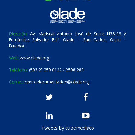
Dirección:
Av. Mariscal Antonio José de Sucre N58-63 y
Fernández Salvador Edif. Olade – San Carlos, Quito –
Ecuador.
Web:
www.olade.org
Teléfono:
(593 2) 259 8122 / 2598 280
Correo:
centro.documentacion@olade.org
Tweets by cubemediaco