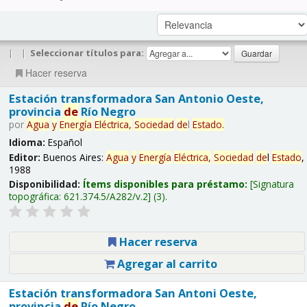
|
|
Seleccionar títulos para:
Hacer reserva
Estación transformadora San Antonio Oeste,
provincia
de
Río Negro
por
Agua
y
Energía
Eléctrica,
Sociedad
de
l
Estado
.
Idioma:
Español
Editor:
Buenos Aires:
Agua
y
Energía
Eléctrica,
Sociedad
de
l
Estado
,
1988
Disponibilidad:
Ítems disponibles para préstamo:
Signatura
topográfica:
621.374.5/A282/v.2
(3).
Hacer reserva
Agregar al carrito
Estación transformadora San Antoni Oeste,
provincia
de
Río Negro