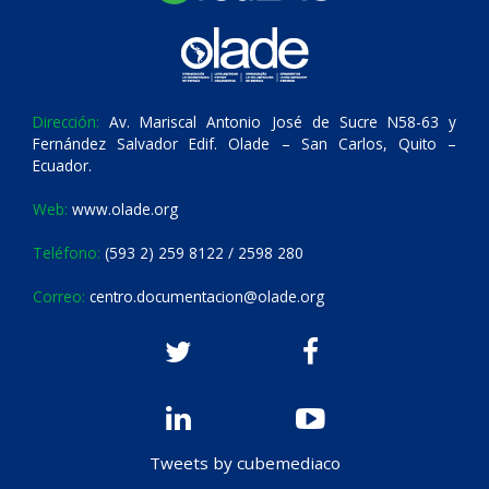
Dirección:
Av. Mariscal Antonio José de Sucre N58-63 y
Fernández Salvador Edif. Olade – San Carlos, Quito –
Ecuador.
Web:
www.olade.org
Teléfono:
(593 2) 259 8122 / 2598 280
Correo:
centro.documentacion@olade.org
Tweets by cubemediaco