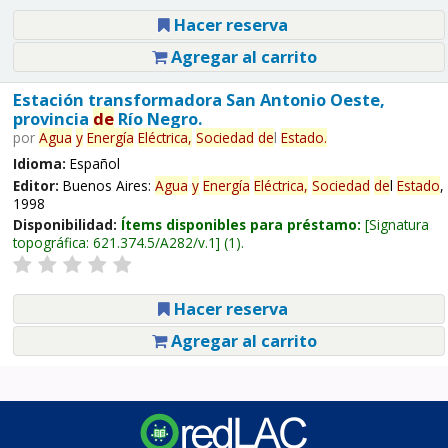
Hacer reserva
Agregar al carrito
Estación transformadora San Antonio Oeste,
provincia
de
Río Negro.
por
Agua
y
Energía
Eléctrica,
Sociedad
de
l
Estado
.
Idioma:
Español
Editor:
Buenos Aires:
Agua
y
Energía
Eléctrica,
Sociedad
de
l
Estado
,
1998
Disponibilidad:
Ítems disponibles para préstamo:
Signatura
topográfica:
621.374.5/A282/v.1
(1).
Hacer reserva
Agregar al carrito