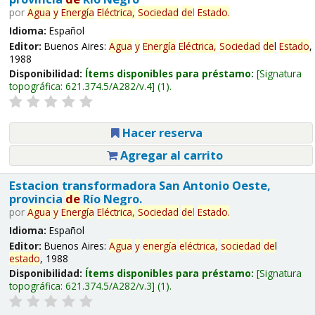
por
Agua
y
Energía
Eléctrica,
Sociedad
de
l
Estado
.
Idioma:
Español
Editor:
Buenos Aires:
Agua
y
Energía
Eléctrica,
Sociedad
de
l
Estado
,
1988
Disponibilidad:
Ítems disponibles para préstamo:
Signatura
topográfica:
621.374.5/A282/v.4
(1).
Hacer reserva
Agregar al carrito
Estacion transformadora San Antonio Oeste,
provincia
de
Río Negro.
por
Agua
y
Energía
Eléctrica,
Sociedad
de
l
Estado
.
Idioma:
Español
Editor:
Buenos Aires:
Agua
y
energía
eléctrica,
sociedad
de
l
estado
, 1988
Disponibilidad:
Ítems disponibles para préstamo:
Signatura
topográfica:
621.374.5/A282/v.3
(1).