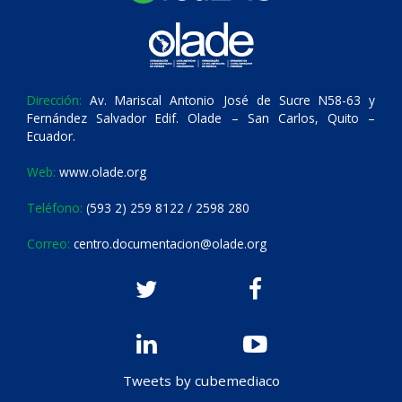
Dirección:
Av. Mariscal Antonio José de Sucre N58-63 y
Fernández Salvador Edif. Olade – San Carlos, Quito –
Ecuador.
Web:
www.olade.org
Teléfono:
(593 2) 259 8122 / 2598 280
Correo:
centro.documentacion@olade.org
Tweets by cubemediaco