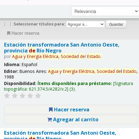
|
|
Seleccionar títulos para:
Hacer reserva
Estación transformadora San Antonio Oeste,
provincia
de
Río Negro
por
Agua
y
Energía
Eléctrica,
Sociedad
de
l
Estado
.
Idioma:
Español
Editor:
Buenos Aires:
Agua
y
Energía
Eléctrica,
Sociedad
de
l
Estado
,
1988
Disponibilidad:
Ítems disponibles para préstamo:
Signatura
topográfica:
621.374.5/A282/v.2
(3).
Hacer reserva
Agregar al carrito
Estación transformadora San Antoni Oeste,
provincia
de
Río Negro