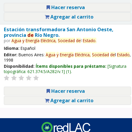
Hacer reserva
Agregar al carrito
Estación transformadora San Antonio Oeste,
provincia
de
Río Negro.
por
Agua
y
Energía
Eléctrica,
Sociedad
de
l
Estado
.
Idioma:
Español
Editor:
Buenos Aires:
Agua
y
Energía
Eléctrica,
Sociedad
de
l
Estado
,
1998
Disponibilidad:
Ítems disponibles para préstamo:
Signatura
topográfica:
621.374.5/A282/v.1
(1).
Hacer reserva
Agregar al carrito