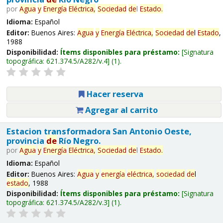
por
Agua
y
Energía
Eléctrica,
Sociedad
de
l
Estado
.
Idioma:
Español
Editor:
Buenos Aires:
Agua
y
Energía
Eléctrica,
Sociedad
de
l
Estado
,
1988
Disponibilidad:
Ítems disponibles para préstamo:
Signatura
topográfica:
621.374.5/A282/v.4
(1).
Hacer reserva
Agregar al carrito
Estacion transformadora San Antonio Oeste,
provincia
de
Río Negro.
por
Agua
y
Energía
Eléctrica,
Sociedad
de
l
Estado
.
Idioma:
Español
Editor:
Buenos Aires:
Agua
y
energía
eléctrica,
sociedad
de
l
estado
, 1988
Disponibilidad:
Ítems disponibles para préstamo:
Signatura
topográfica:
621.374.5/A282/v.3
(1).