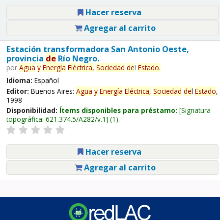
Hacer reserva
Agregar al carrito
Estación transformadora San Antonio Oeste,
provincia
de
Río Negro.
por
Agua
y
Energía
Eléctrica,
Sociedad
de
l
Estado
.
Idioma:
Español
Editor:
Buenos Aires:
Agua
y
Energía
Eléctrica,
Sociedad
de
l
Estado
,
1998
Disponibilidad:
Ítems disponibles para préstamo:
Signatura
topográfica:
621.374.5/A282/v.1
(1).
Hacer reserva
Agregar al carrito