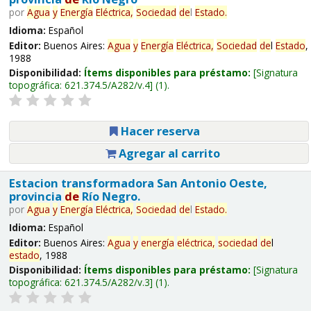
por
Agua
y
Energía
Eléctrica,
Sociedad
de
l
Estado
.
Idioma:
Español
Editor:
Buenos Aires:
Agua
y
Energía
Eléctrica,
Sociedad
de
l
Estado
,
1988
Disponibilidad:
Ítems disponibles para préstamo:
Signatura
topográfica:
621.374.5/A282/v.4
(1).
Hacer reserva
Agregar al carrito
Estacion transformadora San Antonio Oeste,
provincia
de
Río Negro.
por
Agua
y
Energía
Eléctrica,
Sociedad
de
l
Estado
.
Idioma:
Español
Editor:
Buenos Aires:
Agua
y
energía
eléctrica,
sociedad
de
l
estado
, 1988
Disponibilidad:
Ítems disponibles para préstamo:
Signatura
topográfica:
621.374.5/A282/v.3
(1).