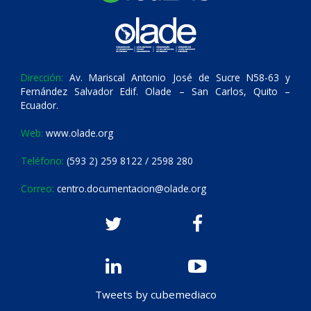
Dirección:
Av. Mariscal Antonio José de Sucre N58-63 y
Fernández Salvador Edif. Olade – San Carlos, Quito –
Ecuador.
Web:
www.olade.org
Teléfono:
(593 2) 259 8122 / 2598 280
Correo:
centro.documentacion@olade.org
Tweets by cubemediaco