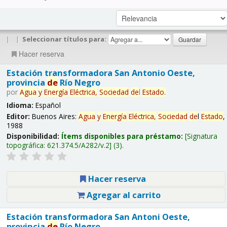
|
|
Seleccionar títulos para:
Hacer reserva
Estación transformadora San Antonio Oeste,
provincia
de
Río Negro
por
Agua
y
Energía
Eléctrica,
Sociedad
de
l
Estado
.
Idioma:
Español
Editor:
Buenos Aires:
Agua
y
Energía
Eléctrica,
Sociedad
de
l
Estado
,
1988
Disponibilidad:
Ítems disponibles para préstamo:
Signatura
topográfica:
621.374.5/A282/v.2
(3).
Hacer reserva
Agregar al carrito
Estación transformadora San Antoni Oeste,
provincia
de
Río Negro