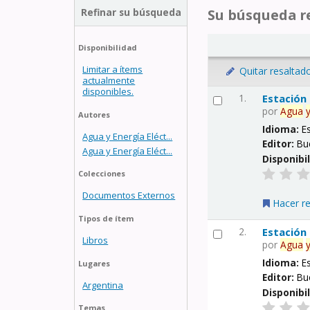
Refinar su búsqueda
Su búsqueda re
Disponibilidad
Limitar a ítems
Quitar resaltad
actualmente
disponibles.
1.
Estación
por
Agua
Autores
Idioma:
E
Agua y Energía Eléct...
Editor:
Bu
Agua y Energía Eléct...
Disponibi
Colecciones
Documentos Externos
Hacer r
Tipos de ítem
2.
Estación
Libros
por
Agua
Idioma:
E
Lugares
Editor:
Bu
Argentina
Disponibi
Temas