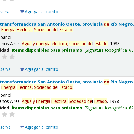
eserva
Agregar al carrito
 transformadora San Antonio Oeste, provincia
de
Río Negro
y
Energía
Eléctrica,
Sociedad
de
l
Estado
.
spañol
enos Aires:
Agua
y
energía
eléctrica,
sociedad
de
l
estado
, 1988
lidad:
Ítems disponibles para préstamo:
Signatura topográfica:
62
eserva
Agregar al carrito
 transformadora San Antonio Oeste, provincia
de
Río Negro
y
Energía
Eléctrica,
Sociedad
de
l
Estado
.
spañol
enos Aires:
Agua
y
Energía
Eléctrica,
Sociedad
de
l
Estado
, 1998
lidad:
Ítems disponibles para préstamo:
Signatura topográfica:
62
eserva
Agregar al carrito