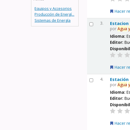
Equipos y Accesorios
Hacer r
Producción de Energí...
Sistemas de Energía
3.
Estacion
por
Agua
Idioma:
E
Editor:
Bu
Disponibi
Hacer r
4.
Estación
por
Agua
Idioma:
E
Editor:
Bu
Disponibi
Hacer r