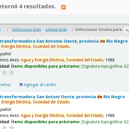
tornó 4 resultados.
|
Seleccionar todo
Limpiar todo
|
Seleccionar títulos para:
o
 transformadora San Antonio Oeste, provincia
de
Río Negro
y
Energía
Eléctrica,
Sociedad
de
l
Estado
.
spañol
enos Aires:
Agua
y
Energía
Eléctrica,
Sociedad
de
l
Estado
, 1988
lidad:
Ítems disponibles para préstamo:
Signatura topográfica:
62
eserva
Agregar al carrito
 transformadora San Antoni Oeste, provincia
de
Río Negro
y
Energía
Eléctrica,
Sociedad
de
l
Estado
.
spañol
enos Aires:
Agua
y
Energía
Eléctrica,
Sociedad
de
l
Estado
, 1988
lidad:
Ítems disponibles para préstamo:
Signatura topográfica:
62