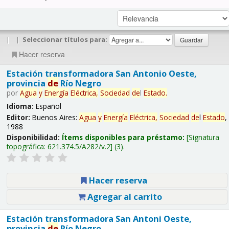
|
|
Seleccionar títulos para:
Hacer reserva
Estación transformadora San Antonio Oeste,
provincia
de
Río Negro
por
Agua
y
Energía
Eléctrica,
Sociedad
de
l
Estado
.
Idioma:
Español
Editor:
Buenos Aires:
Agua
y
Energía
Eléctrica,
Sociedad
de
l
Estado
,
1988
Disponibilidad:
Ítems disponibles para préstamo:
Signatura
topográfica:
621.374.5/A282/v.2
(3).
Hacer reserva
Agregar al carrito
Estación transformadora San Antoni Oeste,
provincia
de
Río Negro