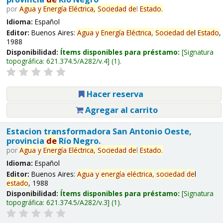
por
Agua
y
Energía
Eléctrica,
Sociedad
de
l
Estado
.
Idioma:
Español
Editor:
Buenos Aires:
Agua
y
Energía
Eléctrica,
Sociedad
de
l
Estado
,
1988
Disponibilidad:
Ítems disponibles para préstamo:
Signatura
topográfica:
621.374.5/A282/v.4
(1).
Hacer reserva
Agregar al carrito
Estacion transformadora San Antonio Oeste,
provincia
de
Río Negro.
por
Agua
y
Energía
Eléctrica,
Sociedad
de
l
Estado
.
Idioma:
Español
Editor:
Buenos Aires:
Agua
y
energía
eléctrica,
sociedad
de
l
estado
, 1988
Disponibilidad:
Ítems disponibles para préstamo:
Signatura
topográfica:
621.374.5/A282/v.3
(1).