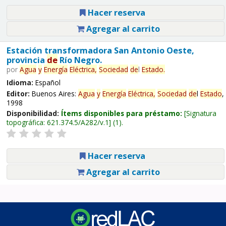
Hacer reserva
Agregar al carrito
Estación transformadora San Antonio Oeste,
provincia
de
Río Negro.
por
Agua
y
Energía
Eléctrica,
Sociedad
de
l
Estado
.
Idioma:
Español
Editor:
Buenos Aires:
Agua
y
Energía
Eléctrica,
Sociedad
de
l
Estado
,
1998
Disponibilidad:
Ítems disponibles para préstamo:
Signatura
topográfica:
621.374.5/A282/v.1
(1).
Hacer reserva
Agregar al carrito