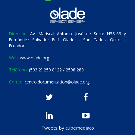
Dirección:
Av. Mariscal Antonio José de Sucre N58-63 y
Fernández Salvador Edif. Olade – San Carlos, Quito –
Ecuador.
Web:
www.olade.org
Teléfono:
(593 2) 259 8122 / 2598 280
Correo:
centro.documentacion@olade.org
Tweets by cubemediaco