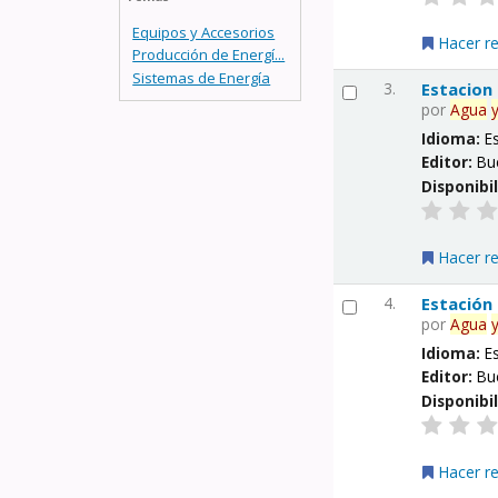
Equipos y Accesorios
Hacer r
Producción de Energí...
Sistemas de Energía
3.
Estacion
por
Agua
Idioma:
E
Editor:
Bu
Disponibi
Hacer r
4.
Estación
por
Agua
Idioma:
E
Editor:
Bu
Disponibi
Hacer r