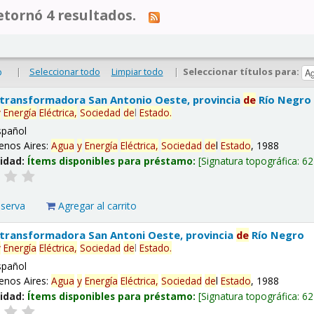
tornó 4 resultados.
|
Seleccionar todo
Limpiar todo
|
Seleccionar títulos para:
o
 transformadora San Antonio Oeste, provincia
de
Río Negro
y
Energía
Eléctrica,
Sociedad
de
l
Estado
.
spañol
enos Aires:
Agua
y
Energía
Eléctrica,
Sociedad
de
l
Estado
, 1988
lidad:
Ítems disponibles para préstamo:
Signatura topográfica:
62
eserva
Agregar al carrito
 transformadora San Antoni Oeste, provincia
de
Río Negro
y
Energía
Eléctrica,
Sociedad
de
l
Estado
.
spañol
enos Aires:
Agua
y
Energía
Eléctrica,
Sociedad
de
l
Estado
, 1988
lidad:
Ítems disponibles para préstamo:
Signatura topográfica:
62