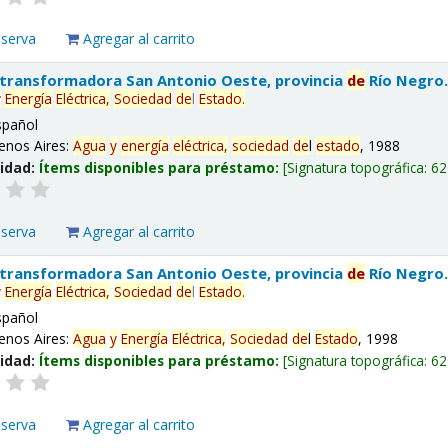
eserva
Agregar al carrito
 transformadora San Antonio Oeste, provincia
de
Río Negro
y
Energía
Eléctrica,
Sociedad
de
l
Estado
.
spañol
enos Aires:
Agua
y
energía
eléctrica,
sociedad
de
l
estado
, 1988
lidad:
Ítems disponibles para préstamo:
Signatura topográfica:
62
eserva
Agregar al carrito
 transformadora San Antonio Oeste, provincia
de
Río Negro
y
Energía
Eléctrica,
Sociedad
de
l
Estado
.
spañol
enos Aires:
Agua
y
Energía
Eléctrica,
Sociedad
de
l
Estado
, 1998
lidad:
Ítems disponibles para préstamo:
Signatura topográfica:
62
eserva
Agregar al carrito