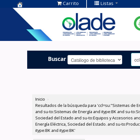
Carrito
Listas
Centro de
Documentación
OLADE -
Buscar
Inicio
›
Resultados de la búsqueda para 'ccl=su:"Sistemas de E
and su-to:Sistemas de Energía and itype:BK and su-to:Si
Sociedad del Estado and su-to:Equipos y Accesorios and
Energía Eléctrica, Sociedad del Estado. and su-to:Produ
itype:BK and itype:BK'