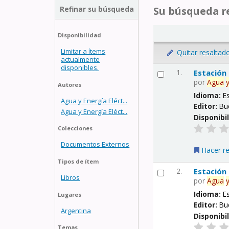
Refinar su búsqueda
Su búsqueda re
Disponibilidad
Limitar a ítems
Quitar resaltad
actualmente
disponibles.
1.
Estación
por
Agua
Autores
Idioma:
E
Agua y Energía Eléct...
Editor:
Bu
Agua y Energía Eléct...
Disponibi
Colecciones
Documentos Externos
Hacer r
Tipos de ítem
2.
Estación
Libros
por
Agua
Idioma:
E
Lugares
Editor:
Bu
Argentina
Disponibi
Temas