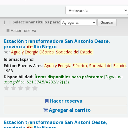
|
|
Seleccionar títulos para:
Hacer reserva
Estación transformadora San Antonio Oeste,
provincia
de
Río Negro
por
Agua
y
Energía
Eléctrica,
Sociedad
de
l
Estado
.
Idioma:
Español
Editor:
Buenos Aires:
Agua
y
Energía
Eléctrica,
Sociedad
de
l
Estado
,
1988
Disponibilidad:
Ítems disponibles para préstamo:
Signatura
topográfica:
621.374.5/A282/v.2
(3).
Hacer reserva
Agregar al carrito
Estación transformadora San Antoni Oeste,
provincia
de
Río Negro