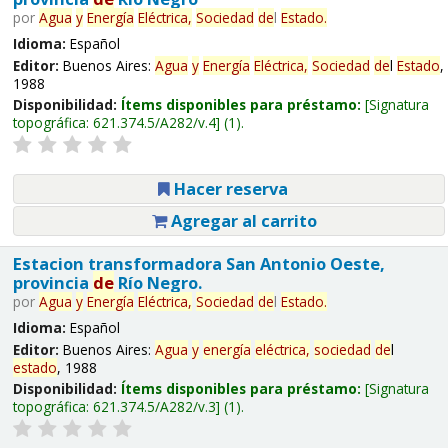
por
Agua
y
Energía
Eléctrica,
Sociedad
de
l
Estado
.
Idioma:
Español
Editor:
Buenos Aires:
Agua
y
Energía
Eléctrica,
Sociedad
de
l
Estado
,
1988
Disponibilidad:
Ítems disponibles para préstamo:
Signatura
topográfica:
621.374.5/A282/v.4
(1).
Hacer reserva
Agregar al carrito
Estacion transformadora San Antonio Oeste,
provincia
de
Río Negro.
por
Agua
y
Energía
Eléctrica,
Sociedad
de
l
Estado
.
Idioma:
Español
Editor:
Buenos Aires:
Agua
y
energía
eléctrica,
sociedad
de
l
estado
, 1988
Disponibilidad:
Ítems disponibles para préstamo:
Signatura
topográfica:
621.374.5/A282/v.3
(1).