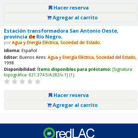
Hacer reserva
Agregar al carrito
Estación transformadora San Antonio Oeste,
provincia
de
Río Negro.
por
Agua
y
Energía
Eléctrica,
Sociedad
de
l
Estado
.
Idioma:
Español
Editor:
Buenos Aires:
Agua
y
Energía
Eléctrica,
Sociedad
de
l
Estado
,
1998
Disponibilidad:
Ítems disponibles para préstamo:
Signatura
topográfica:
621.374.5/A282/v.1
(1).
Hacer reserva
Agregar al carrito