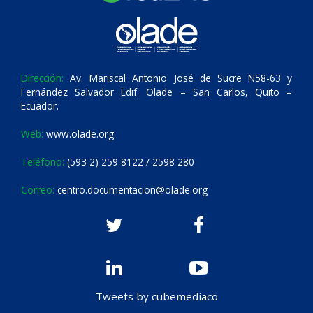
Dirección:
Av. Mariscal Antonio José de Sucre N58-63 y
Fernández Salvador Edif. Olade – San Carlos, Quito –
Ecuador.
Web:
www.olade.org
Teléfono:
(593 2) 259 8122 / 2598 280
Correo:
centro.documentacion@olade.org
Tweets by cubemediaco