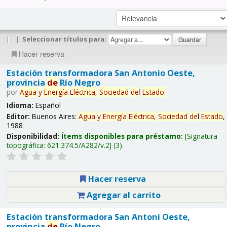
|
|
Seleccionar títulos para:
Hacer reserva
Estación transformadora San Antonio Oeste,
provincia
de
Río Negro
por
Agua
y
Energía
Eléctrica,
Sociedad
de
l
Estado
.
Idioma:
Español
Editor:
Buenos Aires:
Agua
y
Energía
Eléctrica,
Sociedad
de
l
Estado
,
1988
Disponibilidad:
Ítems disponibles para préstamo:
Signatura
topográfica:
621.374.5/A282/v.2
(3).
Hacer reserva
Agregar al carrito
Estación transformadora San Antoni Oeste,
provincia
de
Río Negro