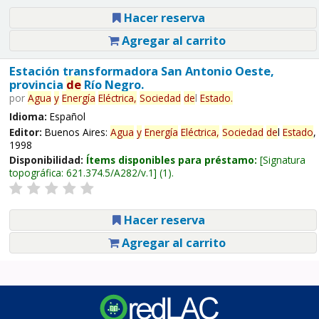
Hacer reserva
Agregar al carrito
Estación transformadora San Antonio Oeste,
provincia
de
Río Negro.
por
Agua
y
Energía
Eléctrica,
Sociedad
de
l
Estado
.
Idioma:
Español
Editor:
Buenos Aires:
Agua
y
Energía
Eléctrica,
Sociedad
de
l
Estado
,
1998
Disponibilidad:
Ítems disponibles para préstamo:
Signatura
topográfica:
621.374.5/A282/v.1
(1).
Hacer reserva
Agregar al carrito