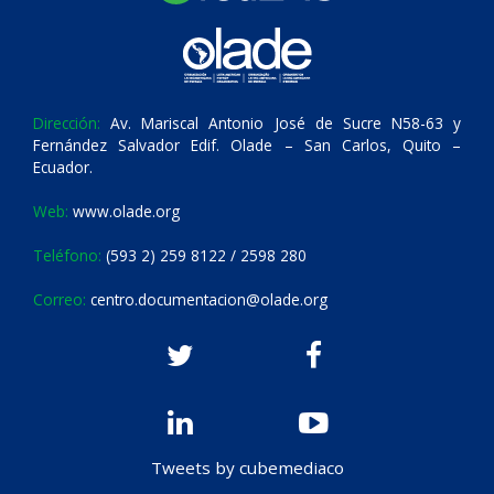
Dirección:
Av. Mariscal Antonio José de Sucre N58-63 y
Fernández Salvador Edif. Olade – San Carlos, Quito –
Ecuador.
Web:
www.olade.org
Teléfono:
(593 2) 259 8122 / 2598 280
Correo:
centro.documentacion@olade.org
Tweets by cubemediaco