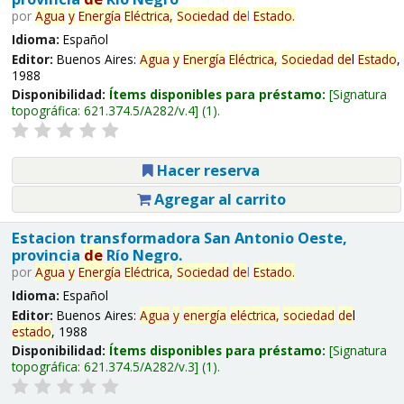
por
Agua
y
Energía
Eléctrica,
Sociedad
de
l
Estado
.
Idioma:
Español
Editor:
Buenos Aires:
Agua
y
Energía
Eléctrica,
Sociedad
de
l
Estado
,
1988
Disponibilidad:
Ítems disponibles para préstamo:
Signatura
topográfica:
621.374.5/A282/v.4
(1).
Hacer reserva
Agregar al carrito
Estacion transformadora San Antonio Oeste,
provincia
de
Río Negro.
por
Agua
y
Energía
Eléctrica,
Sociedad
de
l
Estado
.
Idioma:
Español
Editor:
Buenos Aires:
Agua
y
energía
eléctrica,
sociedad
de
l
estado
, 1988
Disponibilidad:
Ítems disponibles para préstamo:
Signatura
topográfica:
621.374.5/A282/v.3
(1).