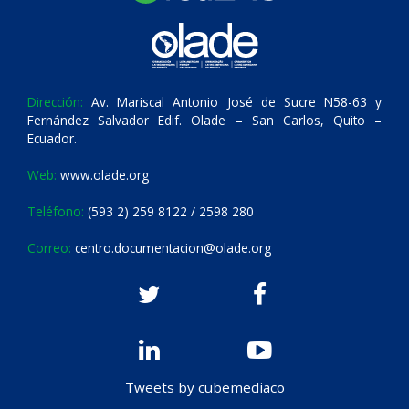
Dirección:
Av. Mariscal Antonio José de Sucre N58-63 y
Fernández Salvador Edif. Olade – San Carlos, Quito –
Ecuador.
Web:
www.olade.org
Teléfono:
(593 2) 259 8122 / 2598 280
Correo:
centro.documentacion@olade.org
Tweets by cubemediaco