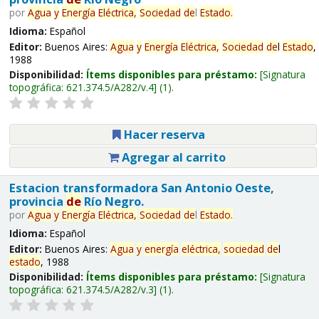
por
Agua
y
Energía
Eléctrica,
Sociedad
de
l
Estado
.
Idioma:
Español
Editor:
Buenos Aires:
Agua
y
Energía
Eléctrica,
Sociedad
de
l
Estado
,
1988
Disponibilidad:
Ítems disponibles para préstamo:
Signatura
topográfica:
621.374.5/A282/v.4
(1).
Hacer reserva
Agregar al carrito
Estacion transformadora San Antonio Oeste,
provincia
de
Río Negro.
por
Agua
y
Energía
Eléctrica,
Sociedad
de
l
Estado
.
Idioma:
Español
Editor:
Buenos Aires:
Agua
y
energía
eléctrica,
sociedad
de
l
estado
, 1988
Disponibilidad:
Ítems disponibles para préstamo:
Signatura
topográfica:
621.374.5/A282/v.3
(1).