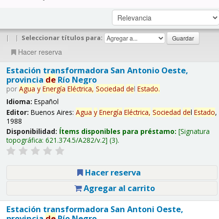
|
|
Seleccionar títulos para:
Hacer reserva
Estación transformadora San Antonio Oeste,
provincia
de
Río Negro
por
Agua
y
Energía
Eléctrica,
Sociedad
de
l
Estado
.
Idioma:
Español
Editor:
Buenos Aires:
Agua
y
Energía
Eléctrica,
Sociedad
de
l
Estado
,
1988
Disponibilidad:
Ítems disponibles para préstamo:
Signatura
topográfica:
621.374.5/A282/v.2
(3).
Hacer reserva
Agregar al carrito
Estación transformadora San Antoni Oeste,
provincia
de
Río Negro