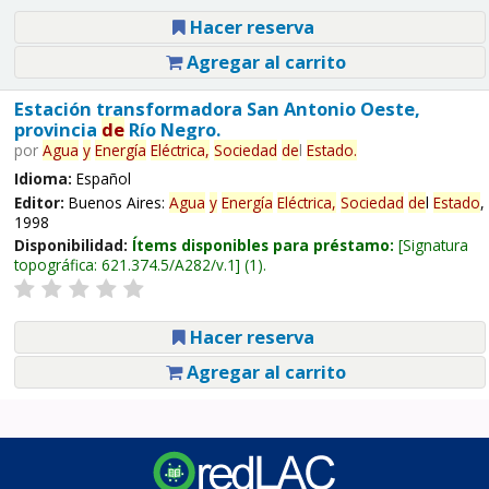
Hacer reserva
Agregar al carrito
Estación transformadora San Antonio Oeste,
provincia
de
Río Negro.
por
Agua
y
Energía
Eléctrica,
Sociedad
de
l
Estado
.
Idioma:
Español
Editor:
Buenos Aires:
Agua
y
Energía
Eléctrica,
Sociedad
de
l
Estado
,
1998
Disponibilidad:
Ítems disponibles para préstamo:
Signatura
topográfica:
621.374.5/A282/v.1
(1).
Hacer reserva
Agregar al carrito