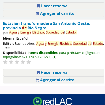
Hacer reserva
Agregar al carrito
Estación transformadora San Antonio Oeste,
provincia
de
Río Negro.
por
Agua
y
Energía
Eléctrica,
Sociedad
de
l
Estado
.
Idioma:
Español
Editor:
Buenos Aires:
Agua
y
Energía
Eléctrica,
Sociedad
de
l
Estado
,
1998
Disponibilidad:
Ítems disponibles para préstamo:
Signatura
topográfica:
621.374.5/A282/v.1
(1).
Hacer reserva
Agregar al carrito