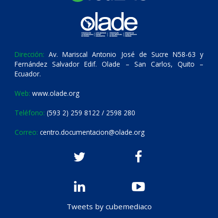
Dirección:
Av. Mariscal Antonio José de Sucre N58-63 y
Fernández Salvador Edif. Olade – San Carlos, Quito –
Ecuador.
Web:
www.olade.org
Teléfono:
(593 2) 259 8122 / 2598 280
Correo:
centro.documentacion@olade.org
Tweets by cubemediaco