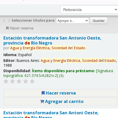
|
|
Seleccionar títulos para:
Hacer reserva
Estación transformadora San Antonio Oeste,
provincia
de
Río Negro
por
Agua
y
Energía
Eléctrica,
Sociedad
de
l
Estado
.
Idioma:
Español
Editor:
Buenos Aires:
Agua
y
Energía
Eléctrica,
Sociedad
de
l
Estado
,
1988
Disponibilidad:
Ítems disponibles para préstamo:
Signatura
topográfica:
621.374.5/A282/v.2
(3).
Hacer reserva
Agregar al carrito
Estación transformadora San Antoni Oeste,
provincia
de
Río Negro