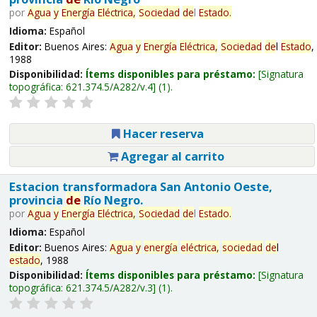
por
Agua
y
Energía
Eléctrica,
Sociedad
de
l
Estado
.
Idioma:
Español
Editor:
Buenos Aires:
Agua
y
Energía
Eléctrica,
Sociedad
de
l
Estado
,
1988
Disponibilidad:
Ítems disponibles para préstamo:
Signatura
topográfica:
621.374.5/A282/v.4
(1).
Hacer reserva
Agregar al carrito
Estacion transformadora San Antonio Oeste,
provincia
de
Río Negro.
por
Agua
y
Energía
Eléctrica,
Sociedad
de
l
Estado
.
Idioma:
Español
Editor:
Buenos Aires:
Agua
y
energía
eléctrica,
sociedad
de
l
estado
, 1988
Disponibilidad:
Ítems disponibles para préstamo:
Signatura
topográfica:
621.374.5/A282/v.3
(1).