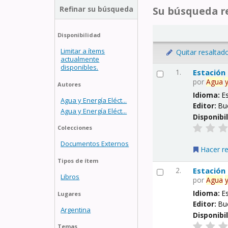
Refinar su búsqueda
Su búsqueda re
Disponibilidad
Limitar a ítems
Quitar resaltad
actualmente
disponibles.
1.
Estación
por
Agua
Autores
Idioma:
E
Agua y Energía Eléct...
Editor:
Bu
Agua y Energía Eléct...
Disponibi
Colecciones
Documentos Externos
Hacer r
Tipos de ítem
2.
Estación
Libros
por
Agua
Idioma:
E
Lugares
Editor:
Bu
Argentina
Disponibi
Temas