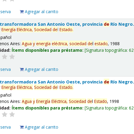
eserva
Agregar al carrito
 transformadora San Antonio Oeste, provincia
de
Río Negro
y
Energía
Eléctrica,
Sociedad
de
l
Estado
.
spañol
enos Aires:
Agua
y
energía
eléctrica,
sociedad
de
l
estado
, 1988
lidad:
Ítems disponibles para préstamo:
Signatura topográfica:
62
eserva
Agregar al carrito
 transformadora San Antonio Oeste, provincia
de
Río Negro
y
Energía
Eléctrica,
Sociedad
de
l
Estado
.
spañol
enos Aires:
Agua
y
Energía
Eléctrica,
Sociedad
de
l
Estado
, 1998
lidad:
Ítems disponibles para préstamo:
Signatura topográfica:
62
eserva
Agregar al carrito