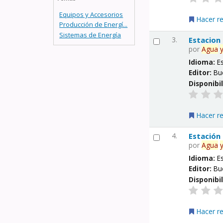
Equipos y Accesorios
Hacer r
Producción de Energí...
Sistemas de Energía
3.
Estacion
por
Agua
Idioma:
E
Editor:
Bu
Disponibi
Hacer r
4.
Estación
por
Agua
Idioma:
E
Editor:
Bu
Disponibi
Hacer r