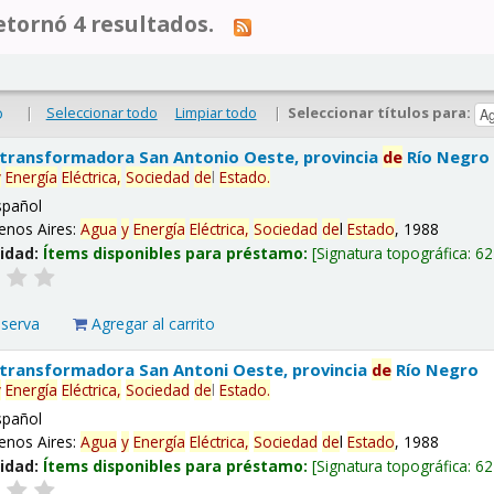
tornó 4 resultados.
|
Seleccionar todo
Limpiar todo
|
Seleccionar títulos para:
o
 transformadora San Antonio Oeste, provincia
de
Río Negro
y
Energía
Eléctrica,
Sociedad
de
l
Estado
.
spañol
enos Aires:
Agua
y
Energía
Eléctrica,
Sociedad
de
l
Estado
, 1988
lidad:
Ítems disponibles para préstamo:
Signatura topográfica:
62
eserva
Agregar al carrito
 transformadora San Antoni Oeste, provincia
de
Río Negro
y
Energía
Eléctrica,
Sociedad
de
l
Estado
.
spañol
enos Aires:
Agua
y
Energía
Eléctrica,
Sociedad
de
l
Estado
, 1988
lidad:
Ítems disponibles para préstamo:
Signatura topográfica:
62