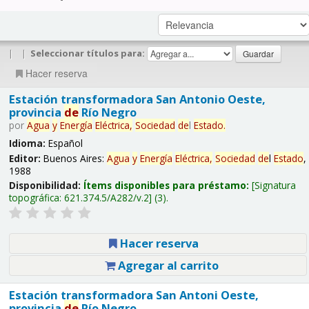
|
|
Seleccionar títulos para:
Hacer reserva
Estación transformadora San Antonio Oeste,
provincia
de
Río Negro
por
Agua
y
Energía
Eléctrica,
Sociedad
de
l
Estado
.
Idioma:
Español
Editor:
Buenos Aires:
Agua
y
Energía
Eléctrica,
Sociedad
de
l
Estado
,
1988
Disponibilidad:
Ítems disponibles para préstamo:
Signatura
topográfica:
621.374.5/A282/v.2
(3).
Hacer reserva
Agregar al carrito
Estación transformadora San Antoni Oeste,
provincia
de
Río Negro