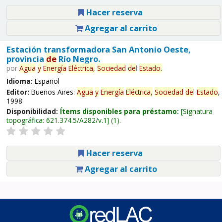
Hacer reserva
Agregar al carrito
Estación transformadora San Antonio Oeste,
provincia
de
Río Negro.
por
Agua
y
Energía
Eléctrica,
Sociedad
de
l
Estado
.
Idioma:
Español
Editor:
Buenos Aires:
Agua
y
Energía
Eléctrica,
Sociedad
de
l
Estado
,
1998
Disponibilidad:
Ítems disponibles para préstamo:
Signatura
topográfica:
621.374.5/A282/v.1
(1).
Hacer reserva
Agregar al carrito