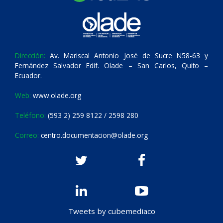
Dirección:
Av. Mariscal Antonio José de Sucre N58-63 y
Fernández Salvador Edif. Olade – San Carlos, Quito –
Ecuador.
Web:
www.olade.org
Teléfono:
(593 2) 259 8122 / 2598 280
Correo:
centro.documentacion@olade.org
Tweets by cubemediaco