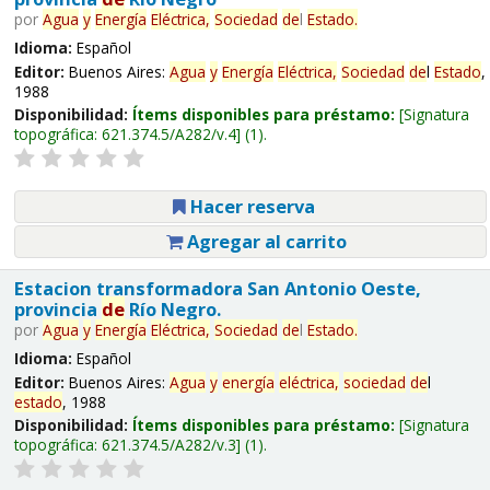
por
Agua
y
Energía
Eléctrica,
Sociedad
de
l
Estado
.
Idioma:
Español
Editor:
Buenos Aires:
Agua
y
Energía
Eléctrica,
Sociedad
de
l
Estado
,
1988
Disponibilidad:
Ítems disponibles para préstamo:
Signatura
topográfica:
621.374.5/A282/v.4
(1).
Hacer reserva
Agregar al carrito
Estacion transformadora San Antonio Oeste,
provincia
de
Río Negro.
por
Agua
y
Energía
Eléctrica,
Sociedad
de
l
Estado
.
Idioma:
Español
Editor:
Buenos Aires:
Agua
y
energía
eléctrica,
sociedad
de
l
estado
, 1988
Disponibilidad:
Ítems disponibles para préstamo:
Signatura
topográfica:
621.374.5/A282/v.3
(1).