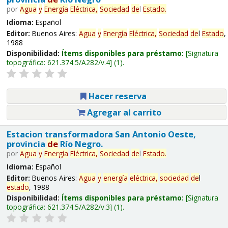
por
Agua
y
Energía
Eléctrica,
Sociedad
de
l
Estado
.
Idioma:
Español
Editor:
Buenos Aires:
Agua
y
Energía
Eléctrica,
Sociedad
de
l
Estado
,
1988
Disponibilidad:
Ítems disponibles para préstamo:
Signatura
topográfica:
621.374.5/A282/v.4
(1).
Hacer reserva
Agregar al carrito
Estacion transformadora San Antonio Oeste,
provincia
de
Río Negro.
por
Agua
y
Energía
Eléctrica,
Sociedad
de
l
Estado
.
Idioma:
Español
Editor:
Buenos Aires:
Agua
y
energía
eléctrica,
sociedad
de
l
estado
, 1988
Disponibilidad:
Ítems disponibles para préstamo:
Signatura
topográfica:
621.374.5/A282/v.3
(1).