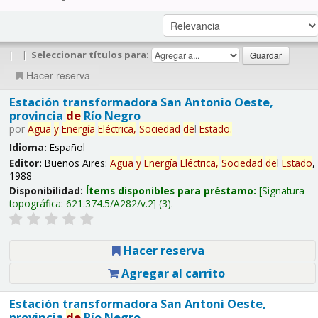
|
|
Seleccionar títulos para:
Hacer reserva
Estación transformadora San Antonio Oeste,
provincia
de
Río Negro
por
Agua
y
Energía
Eléctrica,
Sociedad
de
l
Estado
.
Idioma:
Español
Editor:
Buenos Aires:
Agua
y
Energía
Eléctrica,
Sociedad
de
l
Estado
,
1988
Disponibilidad:
Ítems disponibles para préstamo:
Signatura
topográfica:
621.374.5/A282/v.2
(3).
Hacer reserva
Agregar al carrito
Estación transformadora San Antoni Oeste,
provincia
de
Río Negro