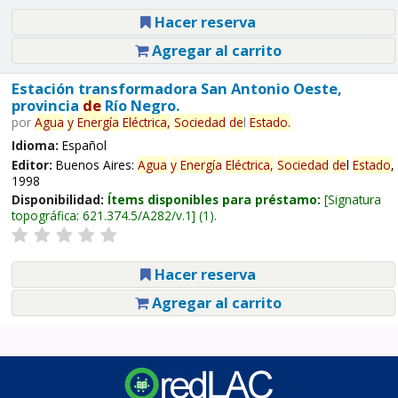
Hacer reserva
Agregar al carrito
Estación transformadora San Antonio Oeste,
provincia
de
Río Negro.
por
Agua
y
Energía
Eléctrica,
Sociedad
de
l
Estado
.
Idioma:
Español
Editor:
Buenos Aires:
Agua
y
Energía
Eléctrica,
Sociedad
de
l
Estado
,
1998
Disponibilidad:
Ítems disponibles para préstamo:
Signatura
topográfica:
621.374.5/A282/v.1
(1).
Hacer reserva
Agregar al carrito