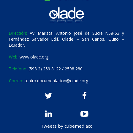
Dirección:
Av. Mariscal Antonio José de Sucre N58-63 y
Fernández Salvador Edif. Olade – San Carlos, Quito –
Ecuador.
Web:
www.olade.org
Teléfono:
(593 2) 259 8122 / 2598 280
Correo:
centro.documentacion@olade.org
Tweets by cubemediaco