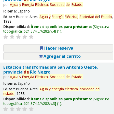
por
Agua
y
Energía
Eléctrica,
Sociedad
de
l
Estado
.
Idioma:
Español
Editor:
Buenos Aires:
Agua
y
Energía
Eléctrica,
Sociedad
de
l
Estado
,
1988
Disponibilidad:
Ítems disponibles para préstamo:
Signatura
topográfica:
621.374.5/A282/v.4
(1).
Hacer reserva
Agregar al carrito
Estacion transformadora San Antonio Oeste,
provincia
de
Río Negro.
por
Agua
y
Energía
Eléctrica,
Sociedad
de
l
Estado
.
Idioma:
Español
Editor:
Buenos Aires:
Agua
y
energía
eléctrica,
sociedad
de
l
estado
, 1988
Disponibilidad:
Ítems disponibles para préstamo:
Signatura
topográfica:
621.374.5/A282/v.3
(1).