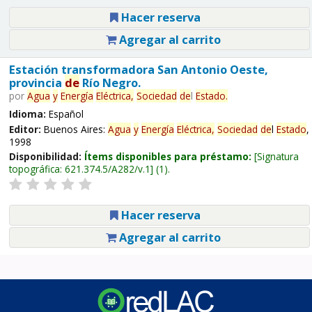
Hacer reserva
Agregar al carrito
Estación transformadora San Antonio Oeste,
provincia
de
Río Negro.
por
Agua
y
Energía
Eléctrica,
Sociedad
de
l
Estado
.
Idioma:
Español
Editor:
Buenos Aires:
Agua
y
Energía
Eléctrica,
Sociedad
de
l
Estado
,
1998
Disponibilidad:
Ítems disponibles para préstamo:
Signatura
topográfica:
621.374.5/A282/v.1
(1).
Hacer reserva
Agregar al carrito