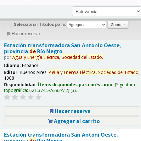
|
|
Seleccionar títulos para:
Hacer reserva
Estación transformadora San Antonio Oeste,
provincia
de
Río Negro
por
Agua
y
Energía
Eléctrica,
Sociedad
de
l
Estado
.
Idioma:
Español
Editor:
Buenos Aires:
Agua
y
Energía
Eléctrica,
Sociedad
de
l
Estado
,
1988
Disponibilidad:
Ítems disponibles para préstamo:
Signatura
topográfica:
621.374.5/A282/v.2
(3).
Hacer reserva
Agregar al carrito
Estación transformadora San Antoni Oeste,
provincia
de
Río Negro