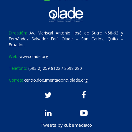
Dirección:
Av. Mariscal Antonio José de Sucre N58-63 y
Fernández Salvador Edif. Olade – San Carlos, Quito –
Ecuador.
Web:
www.olade.org
Teléfono:
(593 2) 259 8122 / 2598 280
Correo:
centro.documentacion@olade.org
Tweets by cubemediaco