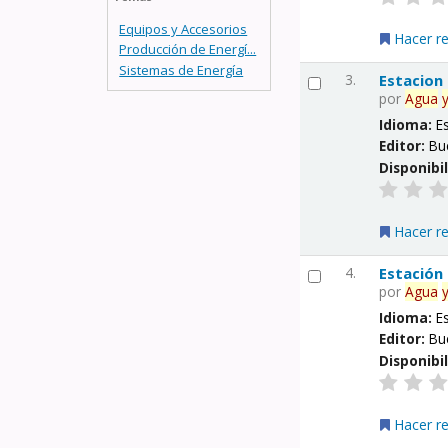
Equipos y Accesorios
Hacer r
Producción de Energí...
Sistemas de Energía
3.
Estacion
por
Agua
Idioma:
E
Editor:
Bu
Disponibi
Hacer r
4.
Estación
por
Agua
Idioma:
E
Editor:
Bu
Disponibi
Hacer r