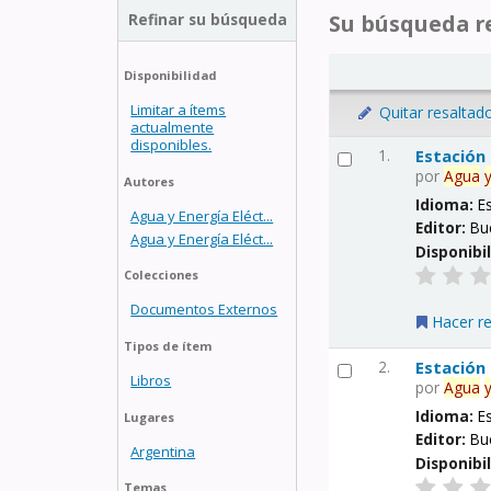
Refinar su búsqueda
Su búsqueda re
Disponibilidad
Limitar a ítems
Quitar resaltad
actualmente
disponibles.
1.
Estación
por
Agua
Autores
Idioma:
E
Agua y Energía Eléct...
Editor:
Bu
Agua y Energía Eléct...
Disponibi
Colecciones
Documentos Externos
Hacer r
Tipos de ítem
2.
Estación
Libros
por
Agua
Idioma:
E
Lugares
Editor:
Bu
Argentina
Disponibi
Temas