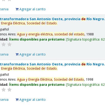
eserva
Agregar al carrito
 transformadora San Antonio Oeste, provincia
de
Río Negro
y
Energía
Eléctrica,
Sociedad
de
l
Estado
.
spañol
enos Aires:
Agua
y
energía
eléctrica,
sociedad
de
l
estado
, 1988
lidad:
Ítems disponibles para préstamo:
Signatura topográfica:
62
eserva
Agregar al carrito
 transformadora San Antonio Oeste, provincia
de
Río Negro
y
Energía
Eléctrica,
Sociedad
de
l
Estado
.
spañol
enos Aires:
Agua
y
Energía
Eléctrica,
Sociedad
de
l
Estado
, 1998
lidad:
Ítems disponibles para préstamo:
Signatura topográfica:
62
eserva
Agregar al carrito