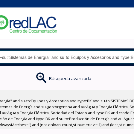
Búsqueda avanzada
nergía" and su-to:Equipos y Accesorios and itype:BK and su-to:SISTEMAS D
stemas de Energía and su-geo:Argentina and au:Agua y Energía Eléctrica, Soc
 au:Agua y Energía Eléctrica, Sociedad del Estado and itype:BK and ccode:E
cción de Energía and itype:BK and su-to:Producción de Energía and au:Agua y
,AlwaysMatches='') and (not-onloan-count,st-numeric >= 1) and (lost,st-numeri