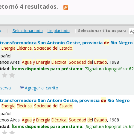
tornó 4 resultados.
|
Seleccionar todo
Limpiar todo
|
Seleccionar títulos para:
o
 transformadora San Antonio Oeste, provincia
de
Río Negro
y
Energía
Eléctrica,
Sociedad
de
l
Estado
.
spañol
enos Aires:
Agua
y
Energía
Eléctrica,
Sociedad
de
l
Estado
, 1988
lidad:
Ítems disponibles para préstamo:
Signatura topográfica:
62
eserva
Agregar al carrito
 transformadora San Antoni Oeste, provincia
de
Río Negro
y
Energía
Eléctrica,
Sociedad
de
l
Estado
.
spañol
enos Aires:
Agua
y
Energía
Eléctrica,
Sociedad
de
l
Estado
, 1988
lidad:
Ítems disponibles para préstamo:
Signatura topográfica:
62