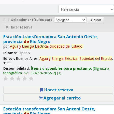
|
|
Seleccionar títulos para:
Hacer reserva
Estación transformadora San Antonio Oeste,
provincia
de
Río Negro
por
Agua
y
Energía
Eléctrica,
Sociedad
de
l
Estado
.
Idioma:
Español
Editor:
Buenos Aires:
Agua
y
Energía
Eléctrica,
Sociedad
de
l
Estado
,
1988
Disponibilidad:
Ítems disponibles para préstamo:
Signatura
topográfica:
621.374.5/A282/v.2
(3).
Hacer reserva
Agregar al carrito
Estación transformadora San Antoni Oeste,
provincia
de
Río Negro