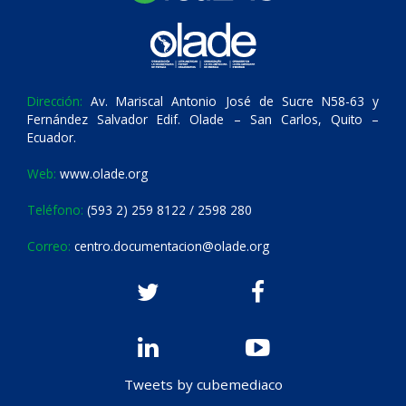
Dirección:
Av. Mariscal Antonio José de Sucre N58-63 y
Fernández Salvador Edif. Olade – San Carlos, Quito –
Ecuador.
Web:
www.olade.org
Teléfono:
(593 2) 259 8122 / 2598 280
Correo:
centro.documentacion@olade.org
Tweets by cubemediaco