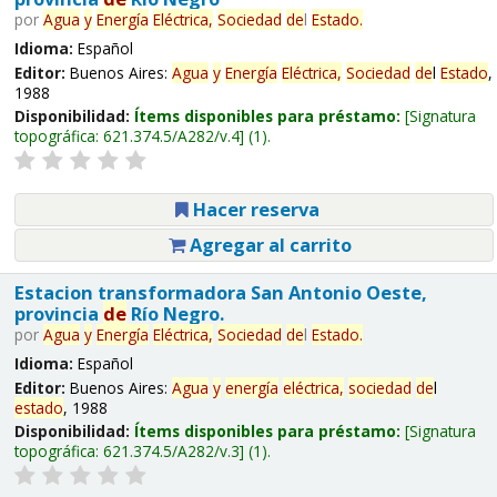
por
Agua
y
Energía
Eléctrica,
Sociedad
de
l
Estado
.
Idioma:
Español
Editor:
Buenos Aires:
Agua
y
Energía
Eléctrica,
Sociedad
de
l
Estado
,
1988
Disponibilidad:
Ítems disponibles para préstamo:
Signatura
topográfica:
621.374.5/A282/v.4
(1).
Hacer reserva
Agregar al carrito
Estacion transformadora San Antonio Oeste,
provincia
de
Río Negro.
por
Agua
y
Energía
Eléctrica,
Sociedad
de
l
Estado
.
Idioma:
Español
Editor:
Buenos Aires:
Agua
y
energía
eléctrica,
sociedad
de
l
estado
, 1988
Disponibilidad:
Ítems disponibles para préstamo:
Signatura
topográfica:
621.374.5/A282/v.3
(1).