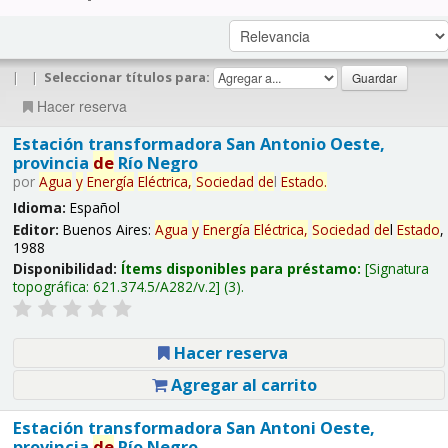
|
|
Seleccionar títulos para:
Hacer reserva
Estación transformadora San Antonio Oeste,
provincia
de
Río Negro
por
Agua
y
Energía
Eléctrica,
Sociedad
de
l
Estado
.
Idioma:
Español
Editor:
Buenos Aires:
Agua
y
Energía
Eléctrica,
Sociedad
de
l
Estado
,
1988
Disponibilidad:
Ítems disponibles para préstamo:
Signatura
topográfica:
621.374.5/A282/v.2
(3).
Hacer reserva
Agregar al carrito
Estación transformadora San Antoni Oeste,
provincia
de
Río Negro