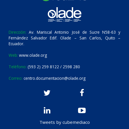
Dirección:
Av. Mariscal Antonio José de Sucre N58-63 y
Fernández Salvador Edif. Olade – San Carlos, Quito –
Ecuador.
Web:
www.olade.org
Teléfono:
(593 2) 259 8122 / 2598 280
Correo:
centro.documentacion@olade.org
Tweets by cubemediaco