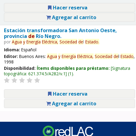
Hacer reserva
Agregar al carrito
Estación transformadora San Antonio Oeste,
provincia
de
Río Negro.
por
Agua
y
Energía
Eléctrica,
Sociedad
de
l
Estado
.
Idioma:
Español
Editor:
Buenos Aires:
Agua
y
Energía
Eléctrica,
Sociedad
de
l
Estado
,
1998
Disponibilidad:
Ítems disponibles para préstamo:
Signatura
topográfica:
621.374.5/A282/v.1
(1).
Hacer reserva
Agregar al carrito