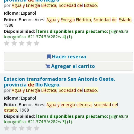
por
Agua
y
Energía
Eléctrica,
Sociedad
de
l
Estado
.
Idioma:
Español
Editor:
Buenos Aires:
Agua
y
Energía
Eléctrica,
Sociedad
de
l
Estado
,
1988
Disponibilidad:
Ítems disponibles para préstamo:
Signatura
topográfica:
621.374.5/A282/v.4
(1).
Hacer reserva
Agregar al carrito
Estacion transformadora San Antonio Oeste,
provincia
de
Río Negro.
por
Agua
y
Energía
Eléctrica,
Sociedad
de
l
Estado
.
Idioma:
Español
Editor:
Buenos Aires:
Agua
y
energía
eléctrica,
sociedad
de
l
estado
, 1988
Disponibilidad:
Ítems disponibles para préstamo:
Signatura
topográfica:
621.374.5/A282/v.3
(1).