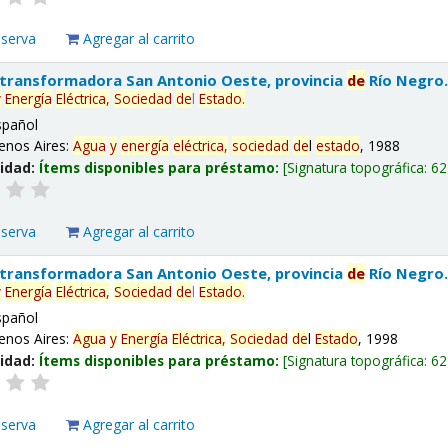
eserva
Agregar al carrito
 transformadora San Antonio Oeste, provincia
de
Río Negro
y
Energía
Eléctrica,
Sociedad
de
l
Estado
.
spañol
enos Aires:
Agua
y
energía
eléctrica,
sociedad
de
l
estado
, 1988
lidad:
Ítems disponibles para préstamo:
Signatura topográfica:
62
eserva
Agregar al carrito
 transformadora San Antonio Oeste, provincia
de
Río Negro
y
Energía
Eléctrica,
Sociedad
de
l
Estado
.
spañol
enos Aires:
Agua
y
Energía
Eléctrica,
Sociedad
de
l
Estado
, 1998
lidad:
Ítems disponibles para préstamo:
Signatura topográfica:
62
eserva
Agregar al carrito