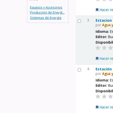
Equipos y Accesorios
Hacer r
Producción de Energí...
Sistemas de Energía
3.
Estacion
por
Agua
Idioma:
E
Editor:
Bu
Disponibi
Hacer r
4.
Estación
por
Agua
Idioma:
E
Editor:
Bu
Disponibi
Hacer r