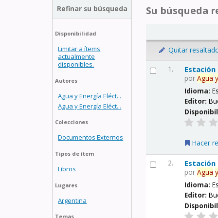
Refinar su búsqueda
Su búsqueda re
Disponibilidad
Limitar a ítems
Quitar resaltad
actualmente
disponibles.
1.
Estación
por
Agua
Autores
Idioma:
E
Agua y Energía Eléct...
Editor:
Bu
Agua y Energía Eléct...
Disponibi
Colecciones
Documentos Externos
Hacer r
Tipos de ítem
2.
Estación
Libros
por
Agua
Idioma:
E
Lugares
Editor:
Bu
Argentina
Disponibi
Temas