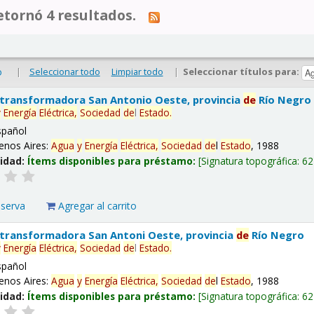
tornó 4 resultados.
|
Seleccionar todo
Limpiar todo
|
Seleccionar títulos para:
o
 transformadora San Antonio Oeste, provincia
de
Río Negro
y
Energía
Eléctrica,
Sociedad
de
l
Estado
.
spañol
enos Aires:
Agua
y
Energía
Eléctrica,
Sociedad
de
l
Estado
, 1988
lidad:
Ítems disponibles para préstamo:
Signatura topográfica:
62
eserva
Agregar al carrito
 transformadora San Antoni Oeste, provincia
de
Río Negro
y
Energía
Eléctrica,
Sociedad
de
l
Estado
.
spañol
enos Aires:
Agua
y
Energía
Eléctrica,
Sociedad
de
l
Estado
, 1988
lidad:
Ítems disponibles para préstamo:
Signatura topográfica:
62