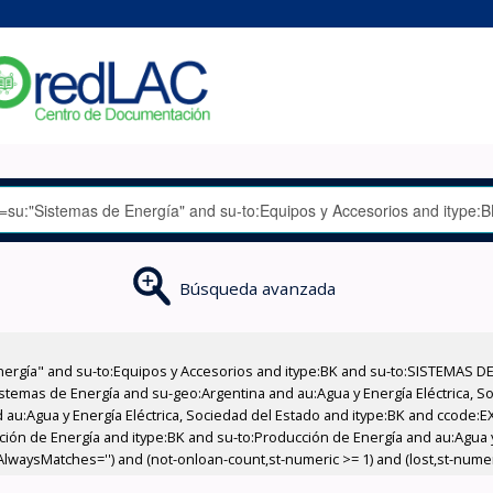
Búsqueda avanzada
nergía" and su-to:Equipos y Accesorios and itype:BK and su-to:SISTEMAS D
stemas de Energía and su-geo:Argentina and au:Agua y Energía Eléctrica, Soc
 au:Agua y Energía Eléctrica, Sociedad del Estado and itype:BK and ccode:E
cción de Energía and itype:BK and su-to:Producción de Energía and au:Agua y
,AlwaysMatches='') and (not-onloan-count,st-numeric >= 1) and (lost,st-numeri