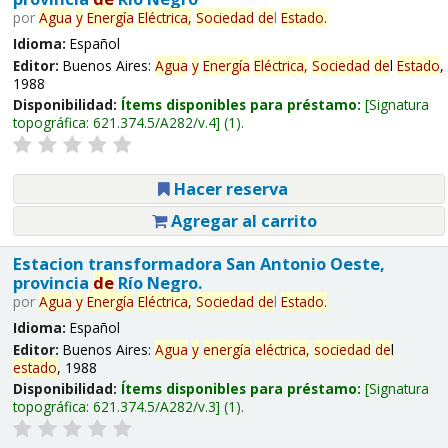
por
Agua
y
Energía
Eléctrica,
Sociedad
de
l
Estado
.
Idioma:
Español
Editor:
Buenos Aires:
Agua
y
Energía
Eléctrica,
Sociedad
de
l
Estado
,
1988
Disponibilidad:
Ítems disponibles para préstamo:
Signatura
topográfica:
621.374.5/A282/v.4
(1).
Hacer reserva
Agregar al carrito
Estacion transformadora San Antonio Oeste,
provincia
de
Río Negro.
por
Agua
y
Energía
Eléctrica,
Sociedad
de
l
Estado
.
Idioma:
Español
Editor:
Buenos Aires:
Agua
y
energía
eléctrica,
sociedad
de
l
estado
, 1988
Disponibilidad:
Ítems disponibles para préstamo:
Signatura
topográfica:
621.374.5/A282/v.3
(1).