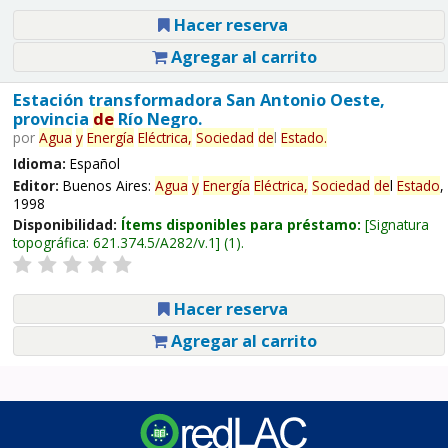
Hacer reserva
Agregar al carrito
Estación transformadora San Antonio Oeste,
provincia
de
Río Negro.
por
Agua
y
Energía
Eléctrica,
Sociedad
de
l
Estado
.
Idioma:
Español
Editor:
Buenos Aires:
Agua
y
Energía
Eléctrica,
Sociedad
de
l
Estado
,
1998
Disponibilidad:
Ítems disponibles para préstamo:
Signatura
topográfica:
621.374.5/A282/v.1
(1).
Hacer reserva
Agregar al carrito