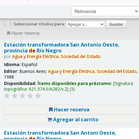
|
|
Seleccionar títulos para:
Hacer reserva
Estación transformadora San Antonio Oeste,
provincia
de
Río Negro
por
Agua
y
Energía
Eléctrica,
Sociedad
de
l
Estado
.
Idioma:
Español
Editor:
Buenos Aires:
Agua
y
Energía
Eléctrica,
Sociedad
de
l
Estado
,
1988
Disponibilidad:
Ítems disponibles para préstamo:
Signatura
topográfica:
621.374.5/A282/v.2
(3).
Hacer reserva
Agregar al carrito
Estación transformadora San Antoni Oeste,
provincia
de
Río Negro