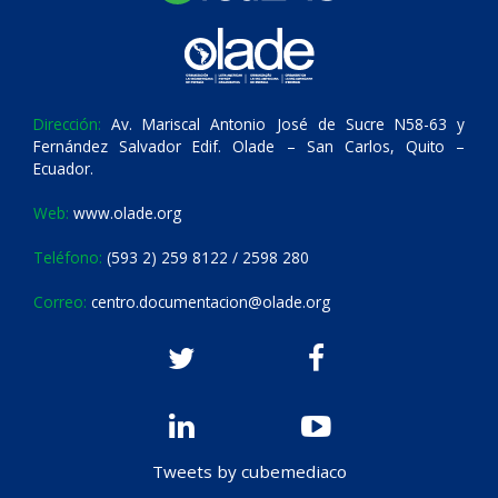
Dirección:
Av. Mariscal Antonio José de Sucre N58-63 y
Fernández Salvador Edif. Olade – San Carlos, Quito –
Ecuador.
Web:
www.olade.org
Teléfono:
(593 2) 259 8122 / 2598 280
Correo:
centro.documentacion@olade.org
Tweets by cubemediaco