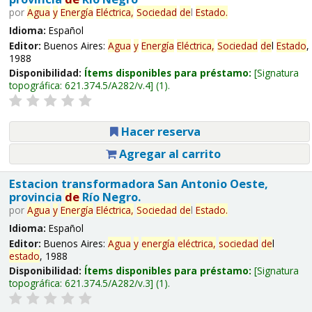
por
Agua
y
Energía
Eléctrica,
Sociedad
de
l
Estado
.
Idioma:
Español
Editor:
Buenos Aires:
Agua
y
Energía
Eléctrica,
Sociedad
de
l
Estado
,
1988
Disponibilidad:
Ítems disponibles para préstamo:
Signatura
topográfica:
621.374.5/A282/v.4
(1).
Hacer reserva
Agregar al carrito
Estacion transformadora San Antonio Oeste,
provincia
de
Río Negro.
por
Agua
y
Energía
Eléctrica,
Sociedad
de
l
Estado
.
Idioma:
Español
Editor:
Buenos Aires:
Agua
y
energía
eléctrica,
sociedad
de
l
estado
, 1988
Disponibilidad:
Ítems disponibles para préstamo:
Signatura
topográfica:
621.374.5/A282/v.3
(1).