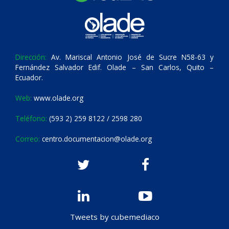
Dirección:
Av. Mariscal Antonio José de Sucre N58-63 y
Fernández Salvador Edif. Olade – San Carlos, Quito –
Ecuador.
Web:
www.olade.org
Teléfono:
(593 2) 259 8122 / 2598 280
Correo:
centro.documentacion@olade.org
Tweets by cubemediaco