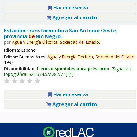
Hacer reserva
Agregar al carrito
Estación transformadora San Antonio Oeste,
provincia
de
Río Negro.
por
Agua
y
Energía
Eléctrica,
Sociedad
de
l
Estado
.
Idioma:
Español
Editor:
Buenos Aires:
Agua
y
Energía
Eléctrica,
Sociedad
de
l
Estado
,
1998
Disponibilidad:
Ítems disponibles para préstamo:
Signatura
topográfica:
621.374.5/A282/v.1
(1).
Hacer reserva
Agregar al carrito