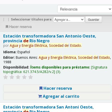
|
|
Seleccionar títulos para:
Hacer reserva
Estación transformadora San Antonio Oeste,
provincia
de
Río Negro
por
Agua
y
Energía
Eléctrica,
Sociedad
de
l
Estado
.
Idioma:
Español
Editor:
Buenos Aires:
Agua
y
Energía
Eléctrica,
Sociedad
de
l
Estado
,
1988
Disponibilidad:
Ítems disponibles para préstamo:
Signatura
topográfica:
621.374.5/A282/v.2
(3).
Hacer reserva
Agregar al carrito
Estación transformadora San Antoni Oeste,
provincia
de
Río Negro