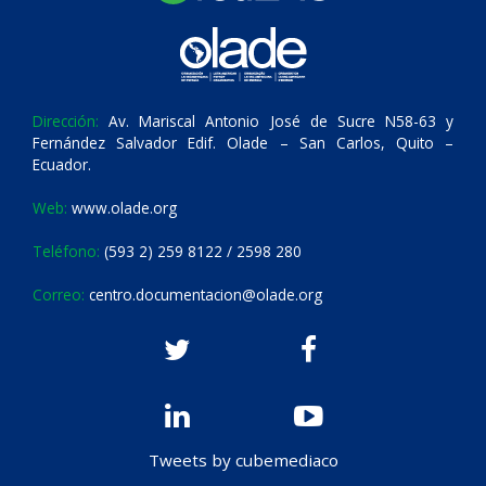
Dirección:
Av. Mariscal Antonio José de Sucre N58-63 y
Fernández Salvador Edif. Olade – San Carlos, Quito –
Ecuador.
Web:
www.olade.org
Teléfono:
(593 2) 259 8122 / 2598 280
Correo:
centro.documentacion@olade.org
Tweets by cubemediaco