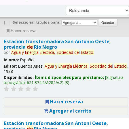
|
|
Seleccionar títulos para:
Hacer reserva
Estación transformadora San Antonio Oeste,
provincia
de
Río Negro
por
Agua
y
Energía
Eléctrica,
Sociedad
de
l
Estado
.
Idioma:
Español
Editor:
Buenos Aires:
Agua
y
Energía
Eléctrica,
Sociedad
de
l
Estado
,
1988
Disponibilidad:
Ítems disponibles para préstamo:
Signatura
topográfica:
621.374.5/A282/v.2
(3).
Hacer reserva
Agregar al carrito
Estación transformadora San Antoni Oeste,
provincia
de
Río Negro