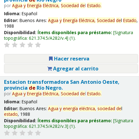
por
Agua
y
Energía
Eléctrica,
Sociedad
de
l
Estado
.
Idioma:
Español
Editor:
Buenos Aires:
Agua
y
Energía
Eléctrica,
Sociedad
de
l
Estado
,
1988
Disponibilidad:
Ítems disponibles para préstamo:
Signatura
topográfica:
621.374.5/A282/v.4
(1).
Hacer reserva
Agregar al carrito
Estacion transformadora San Antonio Oeste,
provincia
de
Río Negro.
por
Agua
y
Energía
Eléctrica,
Sociedad
de
l
Estado
.
Idioma:
Español
Editor:
Buenos Aires:
Agua
y
energía
eléctrica,
sociedad
de
l
estado
, 1988
Disponibilidad:
Ítems disponibles para préstamo:
Signatura
topográfica:
621.374.5/A282/v.3
(1).