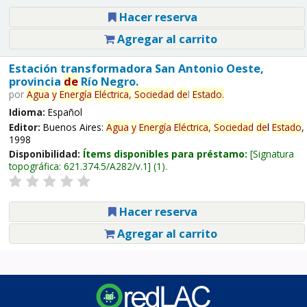
Hacer reserva
Agregar al carrito
Estación transformadora San Antonio Oeste,
provincia
de
Río Negro.
por
Agua
y
Energía
Eléctrica,
Sociedad
de
l
Estado
.
Idioma:
Español
Editor:
Buenos Aires:
Agua
y
Energía
Eléctrica,
Sociedad
de
l
Estado
,
1998
Disponibilidad:
Ítems disponibles para préstamo:
Signatura
topográfica:
621.374.5/A282/v.1
(1).
Hacer reserva
Agregar al carrito