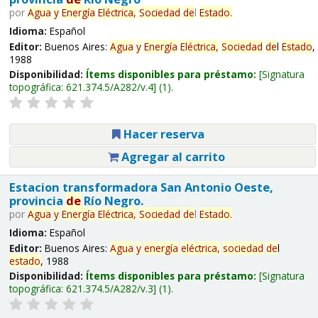
por
Agua
y
Energía
Eléctrica,
Sociedad
de
l
Estado
.
Idioma:
Español
Editor:
Buenos Aires:
Agua
y
Energía
Eléctrica,
Sociedad
de
l
Estado
,
1988
Disponibilidad:
Ítems disponibles para préstamo:
Signatura
topográfica:
621.374.5/A282/v.4
(1).
Hacer reserva
Agregar al carrito
Estacion transformadora San Antonio Oeste,
provincia
de
Río Negro.
por
Agua
y
Energía
Eléctrica,
Sociedad
de
l
Estado
.
Idioma:
Español
Editor:
Buenos Aires:
Agua
y
energía
eléctrica,
sociedad
de
l
estado
, 1988
Disponibilidad:
Ítems disponibles para préstamo:
Signatura
topográfica:
621.374.5/A282/v.3
(1).