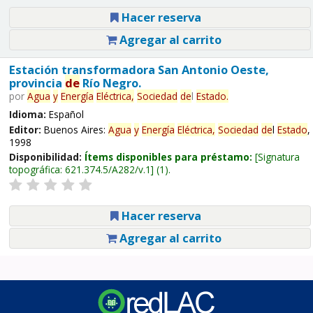
Hacer reserva
Agregar al carrito
Estación transformadora San Antonio Oeste,
provincia
de
Río Negro.
por
Agua
y
Energía
Eléctrica,
Sociedad
de
l
Estado
.
Idioma:
Español
Editor:
Buenos Aires:
Agua
y
Energía
Eléctrica,
Sociedad
de
l
Estado
,
1998
Disponibilidad:
Ítems disponibles para préstamo:
Signatura
topográfica:
621.374.5/A282/v.1
(1).
Hacer reserva
Agregar al carrito