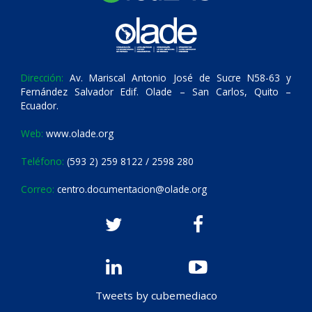
Dirección:
Av. Mariscal Antonio José de Sucre N58-63 y
Fernández Salvador Edif. Olade – San Carlos, Quito –
Ecuador.
Web:
www.olade.org
Teléfono:
(593 2) 259 8122 / 2598 280
Correo:
centro.documentacion@olade.org
Tweets by cubemediaco