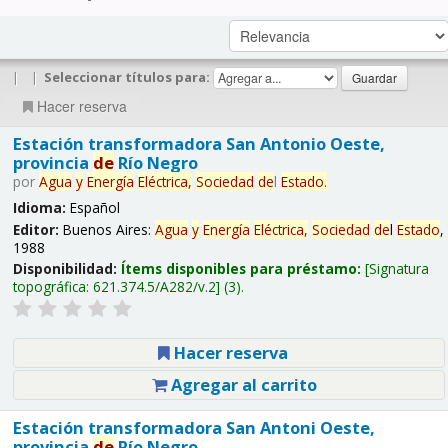
|
|
Seleccionar títulos para:
Hacer reserva
Estación transformadora San Antonio Oeste,
provincia
de
Río Negro
por
Agua
y
Energía
Eléctrica,
Sociedad
de
l
Estado
.
Idioma:
Español
Editor:
Buenos Aires:
Agua
y
Energía
Eléctrica,
Sociedad
de
l
Estado
,
1988
Disponibilidad:
Ítems disponibles para préstamo:
Signatura
topográfica:
621.374.5/A282/v.2
(3).
Hacer reserva
Agregar al carrito
Estación transformadora San Antoni Oeste,
provincia
de
Río Negro