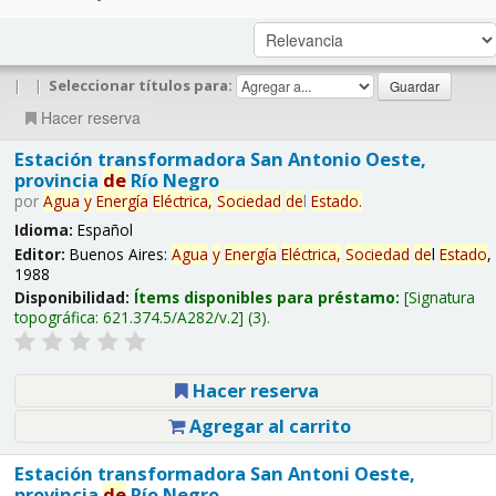
|
|
Seleccionar títulos para:
Hacer reserva
Estación transformadora San Antonio Oeste,
provincia
de
Río Negro
por
Agua
y
Energía
Eléctrica,
Sociedad
de
l
Estado
.
Idioma:
Español
Editor:
Buenos Aires:
Agua
y
Energía
Eléctrica,
Sociedad
de
l
Estado
,
1988
Disponibilidad:
Ítems disponibles para préstamo:
Signatura
topográfica:
621.374.5/A282/v.2
(3).
Hacer reserva
Agregar al carrito
Estación transformadora San Antoni Oeste,
provincia
de
Río Negro