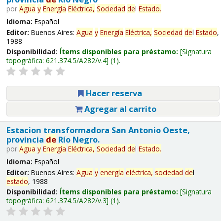
por
Agua
y
Energía
Eléctrica,
Sociedad
de
l
Estado
.
Idioma:
Español
Editor:
Buenos Aires:
Agua
y
Energía
Eléctrica,
Sociedad
de
l
Estado
,
1988
Disponibilidad:
Ítems disponibles para préstamo:
Signatura
topográfica:
621.374.5/A282/v.4
(1).
Hacer reserva
Agregar al carrito
Estacion transformadora San Antonio Oeste,
provincia
de
Río Negro.
por
Agua
y
Energía
Eléctrica,
Sociedad
de
l
Estado
.
Idioma:
Español
Editor:
Buenos Aires:
Agua
y
energía
eléctrica,
sociedad
de
l
estado
, 1988
Disponibilidad:
Ítems disponibles para préstamo:
Signatura
topográfica:
621.374.5/A282/v.3
(1).