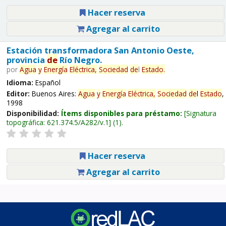
Hacer reserva
Agregar al carrito
Estación transformadora San Antonio Oeste,
provincia
de
Río Negro.
por
Agua
y
Energía
Eléctrica,
Sociedad
de
l
Estado
.
Idioma:
Español
Editor:
Buenos Aires:
Agua
y
Energía
Eléctrica,
Sociedad
de
l
Estado
,
1998
Disponibilidad:
Ítems disponibles para préstamo:
Signatura
topográfica:
621.374.5/A282/v.1
(1).
Hacer reserva
Agregar al carrito