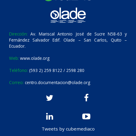
Dirección:
Av. Mariscal Antonio José de Sucre N58-63 y
Fernández Salvador Edif. Olade – San Carlos, Quito –
Ecuador.
Web:
www.olade.org
Teléfono:
(593 2) 259 8122 / 2598 280
Correo:
centro.documentacion@olade.org
Tweets by cubemediaco