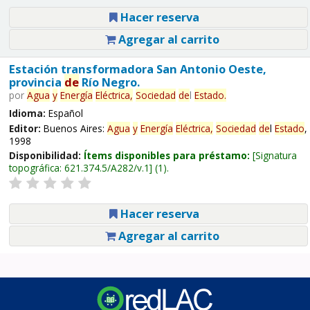
Hacer reserva
Agregar al carrito
Estación transformadora San Antonio Oeste,
provincia
de
Río Negro.
por
Agua
y
Energía
Eléctrica,
Sociedad
de
l
Estado
.
Idioma:
Español
Editor:
Buenos Aires:
Agua
y
Energía
Eléctrica,
Sociedad
de
l
Estado
,
1998
Disponibilidad:
Ítems disponibles para préstamo:
Signatura
topográfica:
621.374.5/A282/v.1
(1).
Hacer reserva
Agregar al carrito