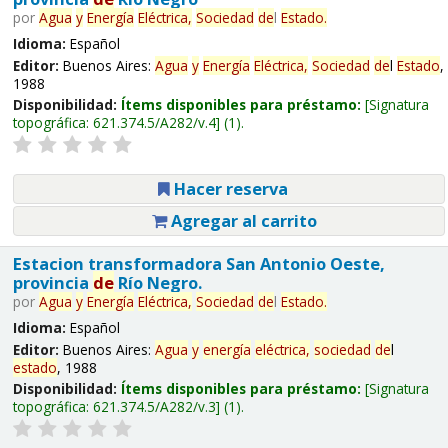
por
Agua
y
Energía
Eléctrica,
Sociedad
de
l
Estado
.
Idioma:
Español
Editor:
Buenos Aires:
Agua
y
Energía
Eléctrica,
Sociedad
de
l
Estado
,
1988
Disponibilidad:
Ítems disponibles para préstamo:
Signatura
topográfica:
621.374.5/A282/v.4
(1).
Hacer reserva
Agregar al carrito
Estacion transformadora San Antonio Oeste,
provincia
de
Río Negro.
por
Agua
y
Energía
Eléctrica,
Sociedad
de
l
Estado
.
Idioma:
Español
Editor:
Buenos Aires:
Agua
y
energía
eléctrica,
sociedad
de
l
estado
, 1988
Disponibilidad:
Ítems disponibles para préstamo:
Signatura
topográfica:
621.374.5/A282/v.3
(1).