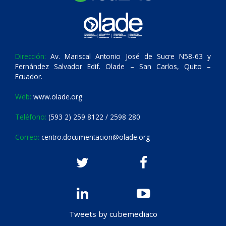
Dirección:
Av. Mariscal Antonio José de Sucre N58-63 y
Fernández Salvador Edif. Olade – San Carlos, Quito –
Ecuador.
Web:
www.olade.org
Teléfono:
(593 2) 259 8122 / 2598 280
Correo:
centro.documentacion@olade.org
Tweets by cubemediaco