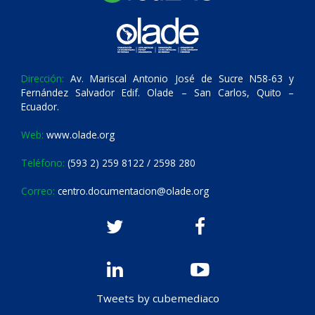
Dirección:
Av. Mariscal Antonio José de Sucre N58-63 y
Fernández Salvador Edif. Olade – San Carlos, Quito –
Ecuador.
Web:
www.olade.org
Teléfono:
(593 2) 259 8122 / 2598 280
Correo:
centro.documentacion@olade.org
Tweets by cubemediaco