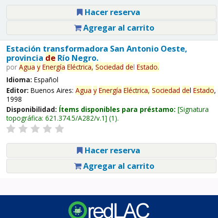
Hacer reserva
Agregar al carrito
Estación transformadora San Antonio Oeste,
provincia
de
Río Negro.
por
Agua
y
Energía
Eléctrica,
Sociedad
de
l
Estado
.
Idioma:
Español
Editor:
Buenos Aires:
Agua
y
Energía
Eléctrica,
Sociedad
de
l
Estado
,
1998
Disponibilidad:
Ítems disponibles para préstamo:
Signatura
topográfica:
621.374.5/A282/v.1
(1).
Hacer reserva
Agregar al carrito