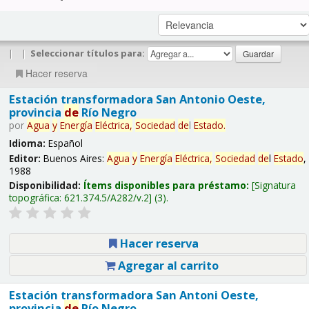
|
|
Seleccionar títulos para:
Hacer reserva
Estación transformadora San Antonio Oeste,
provincia
de
Río Negro
por
Agua
y
Energía
Eléctrica,
Sociedad
de
l
Estado
.
Idioma:
Español
Editor:
Buenos Aires:
Agua
y
Energía
Eléctrica,
Sociedad
de
l
Estado
,
1988
Disponibilidad:
Ítems disponibles para préstamo:
Signatura
topográfica:
621.374.5/A282/v.2
(3).
Hacer reserva
Agregar al carrito
Estación transformadora San Antoni Oeste,
provincia
de
Río Negro