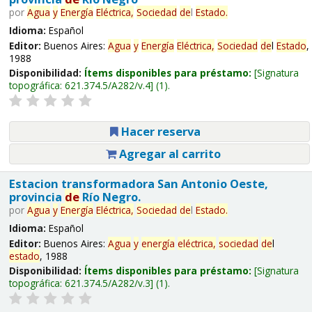
por
Agua
y
Energía
Eléctrica,
Sociedad
de
l
Estado
.
Idioma:
Español
Editor:
Buenos Aires:
Agua
y
Energía
Eléctrica,
Sociedad
de
l
Estado
,
1988
Disponibilidad:
Ítems disponibles para préstamo:
Signatura
topográfica:
621.374.5/A282/v.4
(1).
Hacer reserva
Agregar al carrito
Estacion transformadora San Antonio Oeste,
provincia
de
Río Negro.
por
Agua
y
Energía
Eléctrica,
Sociedad
de
l
Estado
.
Idioma:
Español
Editor:
Buenos Aires:
Agua
y
energía
eléctrica,
sociedad
de
l
estado
, 1988
Disponibilidad:
Ítems disponibles para préstamo:
Signatura
topográfica:
621.374.5/A282/v.3
(1).