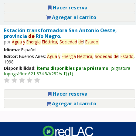
Hacer reserva
Agregar al carrito
Estación transformadora San Antonio Oeste,
provincia
de
Río Negro.
por
Agua
y
Energía
Eléctrica,
Sociedad
de
l
Estado
.
Idioma:
Español
Editor:
Buenos Aires:
Agua
y
Energía
Eléctrica,
Sociedad
de
l
Estado
,
1998
Disponibilidad:
Ítems disponibles para préstamo:
Signatura
topográfica:
621.374.5/A282/v.1
(1).
Hacer reserva
Agregar al carrito