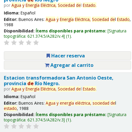
por
Agua
y
Energía
Eléctrica,
Sociedad
de
l
Estado
.
Idioma:
Español
Editor:
Buenos Aires:
Agua
y
Energía
Eléctrica,
Sociedad
de
l
Estado
,
1988
Disponibilidad:
Ítems disponibles para préstamo:
Signatura
topográfica:
621.374.5/A282/v.4
(1).
Hacer reserva
Agregar al carrito
Estacion transformadora San Antonio Oeste,
provincia
de
Río Negro.
por
Agua
y
Energía
Eléctrica,
Sociedad
de
l
Estado
.
Idioma:
Español
Editor:
Buenos Aires:
Agua
y
energía
eléctrica,
sociedad
de
l
estado
, 1988
Disponibilidad:
Ítems disponibles para préstamo:
Signatura
topográfica:
621.374.5/A282/v.3
(1).