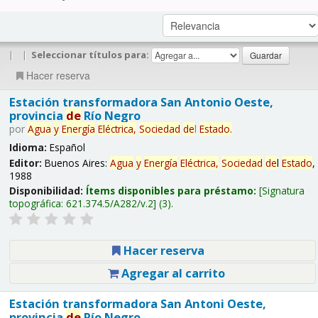
|
|
Seleccionar títulos para:
Hacer reserva
Estación transformadora San Antonio Oeste,
provincia
de
Río Negro
por
Agua
y
Energía
Eléctrica,
Sociedad
de
l
Estado
.
Idioma:
Español
Editor:
Buenos Aires:
Agua
y
Energía
Eléctrica,
Sociedad
de
l
Estado
,
1988
Disponibilidad:
Ítems disponibles para préstamo:
Signatura
topográfica:
621.374.5/A282/v.2
(3).
Hacer reserva
Agregar al carrito
Estación transformadora San Antoni Oeste,
provincia
de
Río Negro