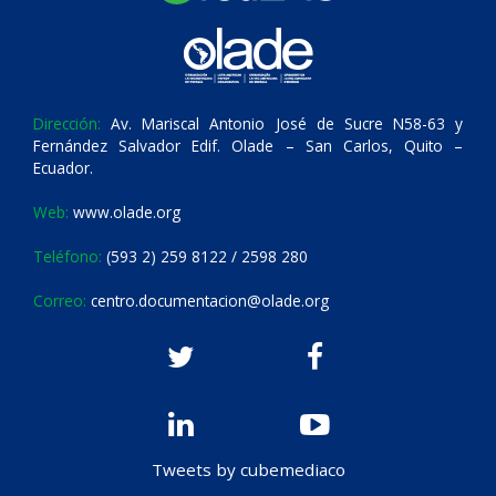
Dirección:
Av. Mariscal Antonio José de Sucre N58-63 y
Fernández Salvador Edif. Olade – San Carlos, Quito –
Ecuador.
Web:
www.olade.org
Teléfono:
(593 2) 259 8122 / 2598 280
Correo:
centro.documentacion@olade.org
Tweets by cubemediaco