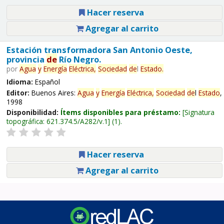
Hacer reserva
Agregar al carrito
Estación transformadora San Antonio Oeste,
provincia
de
Río Negro.
por
Agua
y
Energía
Eléctrica,
Sociedad
de
l
Estado
.
Idioma:
Español
Editor:
Buenos Aires:
Agua
y
Energía
Eléctrica,
Sociedad
de
l
Estado
,
1998
Disponibilidad:
Ítems disponibles para préstamo:
Signatura
topográfica:
621.374.5/A282/v.1
(1).
Hacer reserva
Agregar al carrito