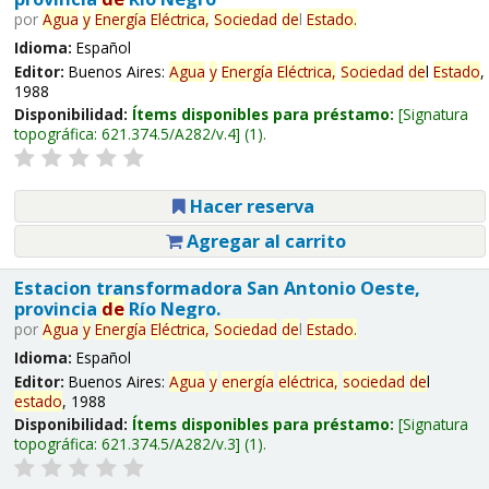
por
Agua
y
Energía
Eléctrica,
Sociedad
de
l
Estado
.
Idioma:
Español
Editor:
Buenos Aires:
Agua
y
Energía
Eléctrica,
Sociedad
de
l
Estado
,
1988
Disponibilidad:
Ítems disponibles para préstamo:
Signatura
topográfica:
621.374.5/A282/v.4
(1).
Hacer reserva
Agregar al carrito
Estacion transformadora San Antonio Oeste,
provincia
de
Río Negro.
por
Agua
y
Energía
Eléctrica,
Sociedad
de
l
Estado
.
Idioma:
Español
Editor:
Buenos Aires:
Agua
y
energía
eléctrica,
sociedad
de
l
estado
, 1988
Disponibilidad:
Ítems disponibles para préstamo:
Signatura
topográfica:
621.374.5/A282/v.3
(1).