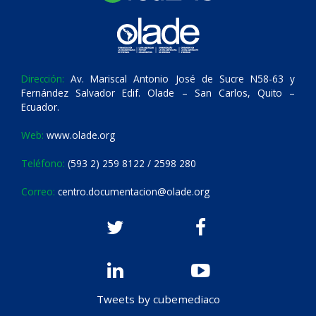
Dirección:
Av. Mariscal Antonio José de Sucre N58-63 y
Fernández Salvador Edif. Olade – San Carlos, Quito –
Ecuador.
Web:
www.olade.org
Teléfono:
(593 2) 259 8122 / 2598 280
Correo:
centro.documentacion@olade.org
Tweets by cubemediaco