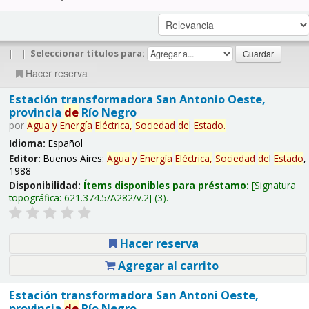
|
|
Seleccionar títulos para:
Hacer reserva
Estación transformadora San Antonio Oeste,
provincia
de
Río Negro
por
Agua
y
Energía
Eléctrica,
Sociedad
de
l
Estado
.
Idioma:
Español
Editor:
Buenos Aires:
Agua
y
Energía
Eléctrica,
Sociedad
de
l
Estado
,
1988
Disponibilidad:
Ítems disponibles para préstamo:
Signatura
topográfica:
621.374.5/A282/v.2
(3).
Hacer reserva
Agregar al carrito
Estación transformadora San Antoni Oeste,
provincia
de
Río Negro