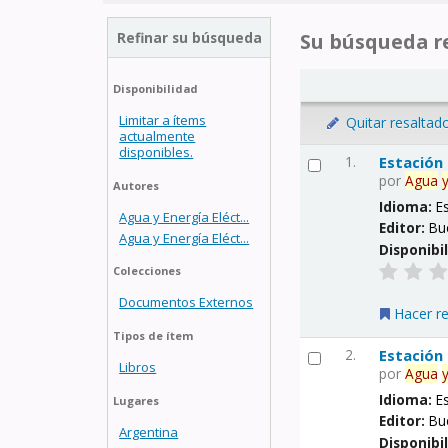
Refinar su búsqueda
Su búsqueda re
Disponibilidad
Limitar a ítems
Quitar resaltad
actualmente
disponibles.
1.
Estación
por
Agua
Autores
Idioma:
E
Agua y Energía Eléct...
Editor:
Bu
Agua y Energía Eléct...
Disponibi
Colecciones
Documentos Externos
Hacer r
Tipos de ítem
2.
Estación
Libros
por
Agua
Idioma:
E
Lugares
Editor:
Bu
Argentina
Disponibi