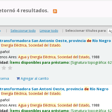
tornó 4 resultados.
|
Seleccionar todo
Limpiar todo
|
Seleccionar títulos para:
o
 transformadora San Antonio Oeste, provincia
de
Río Negro
y
Energía
Eléctrica,
Sociedad
de
l
Estado
.
spañol
enos Aires:
Agua
y
Energía
Eléctrica,
Sociedad
de
l
Estado
, 1988
lidad:
Ítems disponibles para préstamo:
Signatura topográfica:
62
eserva
Agregar al carrito
 transformadora San Antoni Oeste, provincia
de
Río Negro
y
Energía
Eléctrica,
Sociedad
de
l
Estado
.
spañol
enos Aires:
Agua
y
Energía
Eléctrica,
Sociedad
de
l
Estado
, 1988
lidad:
Ítems disponibles para préstamo:
Signatura topográfica:
62