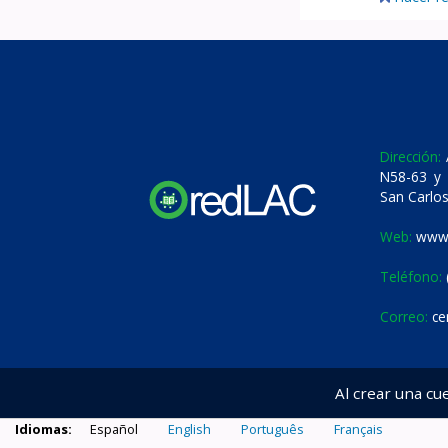
Dirección:
A
N58-63 y 
San Carlos
Web:
www.
Teléfono:
Correo:
ce
Al crear una cu
Idiomas:
Español
English
Português
Français