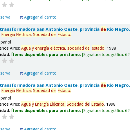
eserva
Agregar al carrito
 transformadora San Antonio Oeste, provincia
de
Río Negro
y
Energía
Eléctrica,
Sociedad
de
l
Estado
.
spañol
enos Aires:
Agua
y
energía
eléctrica,
sociedad
de
l
estado
, 1988
lidad:
Ítems disponibles para préstamo:
Signatura topográfica:
62
eserva
Agregar al carrito
 transformadora San Antonio Oeste, provincia
de
Río Negro
y
Energía
Eléctrica,
Sociedad
de
l
Estado
.
spañol
enos Aires:
Agua
y
Energía
Eléctrica,
Sociedad
de
l
Estado
, 1998
lidad:
Ítems disponibles para préstamo:
Signatura topográfica:
62
eserva
Agregar al carrito