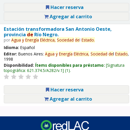
Hacer reserva
Agregar al carrito
Estación transformadora San Antonio Oeste,
provincia
de
Río Negro.
por
Agua
y
Energía
Eléctrica,
Sociedad
de
l
Estado
.
Idioma:
Español
Editor:
Buenos Aires:
Agua
y
Energía
Eléctrica,
Sociedad
de
l
Estado
,
1998
Disponibilidad:
Ítems disponibles para préstamo:
Signatura
topográfica:
621.374.5/A282/v.1
(1).
Hacer reserva
Agregar al carrito