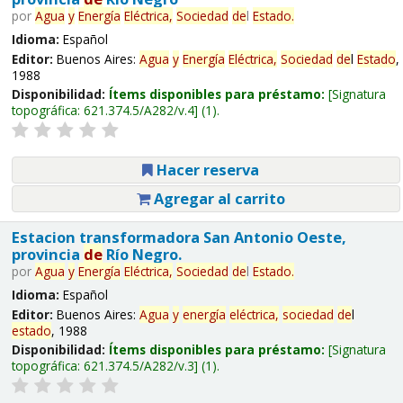
por
Agua
y
Energía
Eléctrica,
Sociedad
de
l
Estado
.
Idioma:
Español
Editor:
Buenos Aires:
Agua
y
Energía
Eléctrica,
Sociedad
de
l
Estado
,
1988
Disponibilidad:
Ítems disponibles para préstamo:
Signatura
topográfica:
621.374.5/A282/v.4
(1).
Hacer reserva
Agregar al carrito
Estacion transformadora San Antonio Oeste,
provincia
de
Río Negro.
por
Agua
y
Energía
Eléctrica,
Sociedad
de
l
Estado
.
Idioma:
Español
Editor:
Buenos Aires:
Agua
y
energía
eléctrica,
sociedad
de
l
estado
, 1988
Disponibilidad:
Ítems disponibles para préstamo:
Signatura
topográfica:
621.374.5/A282/v.3
(1).