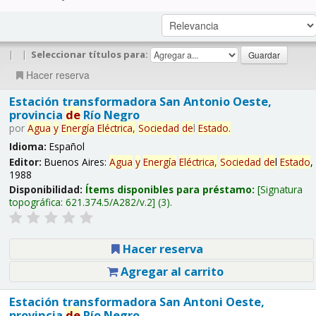
|
|
Seleccionar títulos para:
Hacer reserva
Estación transformadora San Antonio Oeste,
provincia
de
Río Negro
por
Agua
y
Energía
Eléctrica,
Sociedad
de
l
Estado
.
Idioma:
Español
Editor:
Buenos Aires:
Agua
y
Energía
Eléctrica,
Sociedad
de
l
Estado
,
1988
Disponibilidad:
Ítems disponibles para préstamo:
Signatura
topográfica:
621.374.5/A282/v.2
(3).
Hacer reserva
Agregar al carrito
Estación transformadora San Antoni Oeste,
provincia
de
Río Negro