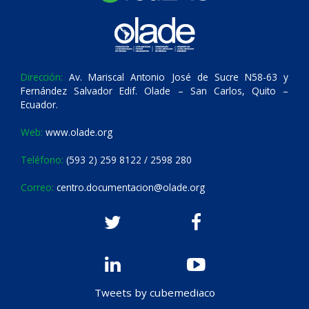
Dirección:
Av. Mariscal Antonio José de Sucre N58-63 y
Fernández Salvador Edif. Olade – San Carlos, Quito –
Ecuador.
Web:
www.olade.org
Teléfono:
(593 2) 259 8122 / 2598 280
Correo:
centro.documentacion@olade.org
Tweets by cubemediaco