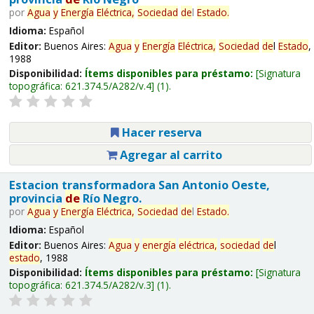
por
Agua
y
Energía
Eléctrica,
Sociedad
de
l
Estado
.
Idioma:
Español
Editor:
Buenos Aires:
Agua
y
Energía
Eléctrica,
Sociedad
de
l
Estado
,
1988
Disponibilidad:
Ítems disponibles para préstamo:
Signatura
topográfica:
621.374.5/A282/v.4
(1).
Hacer reserva
Agregar al carrito
Estacion transformadora San Antonio Oeste,
provincia
de
Río Negro.
por
Agua
y
Energía
Eléctrica,
Sociedad
de
l
Estado
.
Idioma:
Español
Editor:
Buenos Aires:
Agua
y
energía
eléctrica,
sociedad
de
l
estado
, 1988
Disponibilidad:
Ítems disponibles para préstamo:
Signatura
topográfica:
621.374.5/A282/v.3
(1).