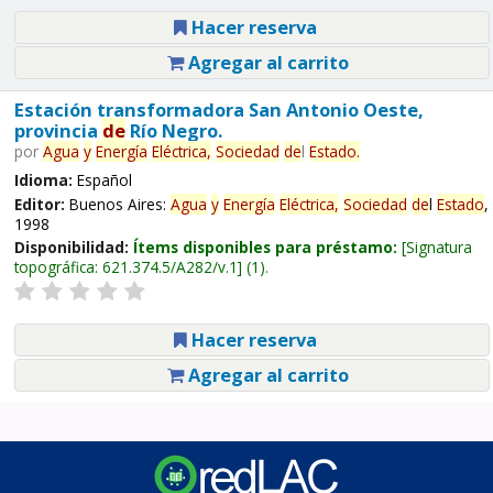
Hacer reserva
Agregar al carrito
Estación transformadora San Antonio Oeste,
provincia
de
Río Negro.
por
Agua
y
Energía
Eléctrica,
Sociedad
de
l
Estado
.
Idioma:
Español
Editor:
Buenos Aires:
Agua
y
Energía
Eléctrica,
Sociedad
de
l
Estado
,
1998
Disponibilidad:
Ítems disponibles para préstamo:
Signatura
topográfica:
621.374.5/A282/v.1
(1).
Hacer reserva
Agregar al carrito