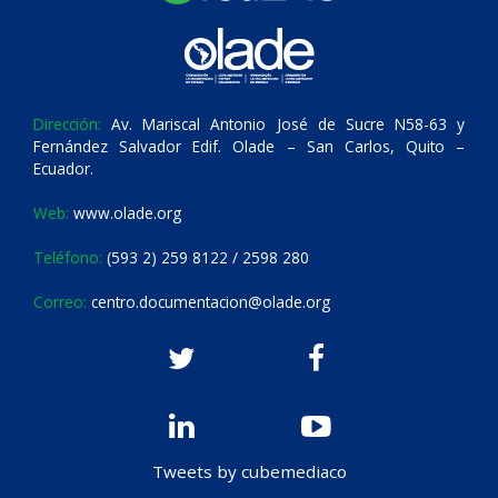
Dirección:
Av. Mariscal Antonio José de Sucre N58-63 y
Fernández Salvador Edif. Olade – San Carlos, Quito –
Ecuador.
Web:
www.olade.org
Teléfono:
(593 2) 259 8122 / 2598 280
Correo:
centro.documentacion@olade.org
Tweets by cubemediaco