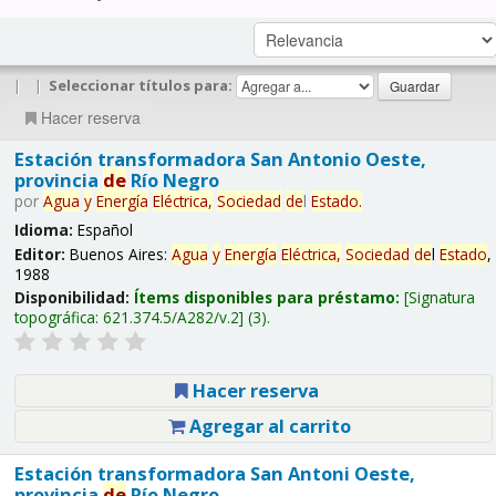
|
|
Seleccionar títulos para:
Hacer reserva
Estación transformadora San Antonio Oeste,
provincia
de
Río Negro
por
Agua
y
Energía
Eléctrica,
Sociedad
de
l
Estado
.
Idioma:
Español
Editor:
Buenos Aires:
Agua
y
Energía
Eléctrica,
Sociedad
de
l
Estado
,
1988
Disponibilidad:
Ítems disponibles para préstamo:
Signatura
topográfica:
621.374.5/A282/v.2
(3).
Hacer reserva
Agregar al carrito
Estación transformadora San Antoni Oeste,
provincia
de
Río Negro