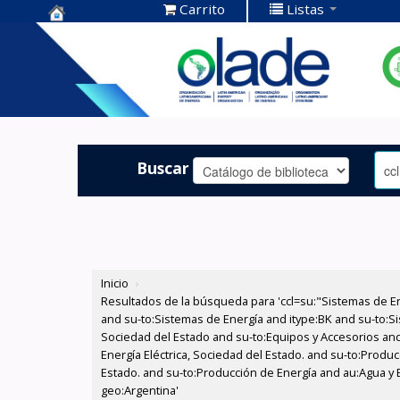
Carrito
Listas
Centro de
Documentación
OLADE -
Buscar
Inicio
›
Resultados de la búsqueda para 'ccl=su:"Sistemas de E
and su-to:Sistemas de Energía and itype:BK and su-to:Si
Sociedad del Estado and su-to:Equipos y Accesorios and
Energía Eléctrica, Sociedad del Estado. and su-to:Produc
Estado. and su-to:Producción de Energía and au:Agua y E
geo:Argentina'