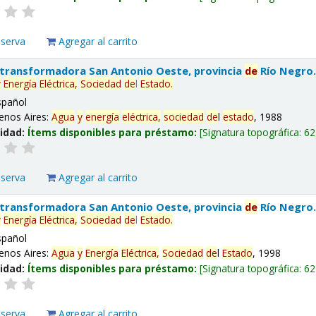
eserva
Agregar al carrito
 transformadora San Antonio Oeste, provincia
de
Río Negro
y
Energía
Eléctrica,
Sociedad
de
l
Estado
.
spañol
enos Aires:
Agua
y
energía
eléctrica,
sociedad
de
l
estado
, 1988
lidad:
Ítems disponibles para préstamo:
Signatura topográfica:
62
eserva
Agregar al carrito
 transformadora San Antonio Oeste, provincia
de
Río Negro
y
Energía
Eléctrica,
Sociedad
de
l
Estado
.
spañol
enos Aires:
Agua
y
Energía
Eléctrica,
Sociedad
de
l
Estado
, 1998
lidad:
Ítems disponibles para préstamo:
Signatura topográfica:
62
eserva
Agregar al carrito