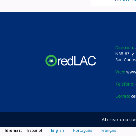
Dirección:
A
N58-63 y 
San Carlos
Web:
www.
Teléfono:
Correo:
ce
Al crear una cu
Idiomas:
Español
English
Português
Français