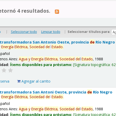
tornó 4 resultados.
|
Seleccionar todo
Limpiar todo
|
Seleccionar títulos para:
o
 transformadora San Antonio Oeste, provincia
de
Río Negro
y
Energía
Eléctrica,
Sociedad
de
l
Estado
.
spañol
enos Aires:
Agua
y
Energía
Eléctrica,
Sociedad
de
l
Estado
, 1988
lidad:
Ítems disponibles para préstamo:
Signatura topográfica:
62
eserva
Agregar al carrito
 transformadora San Antoni Oeste, provincia
de
Río Negro
y
Energía
Eléctrica,
Sociedad
de
l
Estado
.
spañol
enos Aires:
Agua
y
Energía
Eléctrica,
Sociedad
de
l
Estado
, 1988
lidad:
Ítems disponibles para préstamo:
Signatura topográfica:
62